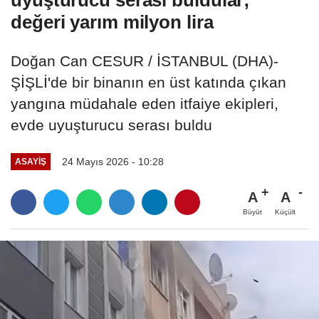
değeri yarım milyon lira
Doğan Can CESUR / İSTANBUL (DHA)-
ŞİŞLİ'de bir binanın en üst katında çıkan
yangına müdahale eden itfaiye ekipleri,
evde uyuşturucu serası buldu
24 Mayıs 2026 - 10:28
ASAYIŞ
A
A
Büyüt
Küçült