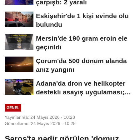
çarpıştı: 2 yaralı
Eskişehir'de 1 kişi evinde ölü
bulundu
Mersin'de 190 gram eroin ele
geçirildi
Çorum'da 500 dönüm alanda
anız yangını
Adana'da dron ve helikopter
destekli asayiş uygulaması;
aranan 62...
GENEL
Yayınlanma: 24 Mayıs 2026 - 10:28
Güncelleme: 24 Mayıs 2026 - 10:28
Saros'ta nadir görülen 'domuz