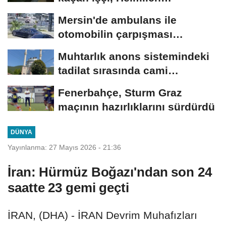
manevrasıyla kurtarıldı;...
Mersin'de ambulans ile
otomobilin çarpışması
kamerada; 3'ü...
Muhtarlık anons sistemindeki
tadilat sırasında cami
hoparlörlerinden...
Fenerbahçe, Sturm Graz
maçının hazırlıklarını sürdürdü
DÜNYA
Yayınlanma: 27 Mayıs 2026 - 21:36
İran: Hürmüz Boğazı'ndan son 24
saatte 23 gemi geçti
İRAN, (DHA) - İRAN Devrim Muhafızları