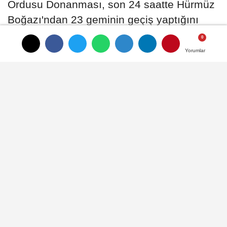
Ordusu Donanması, son 24 saatte Hürmüz
Boğazı'ndan 23 geminin geçiş yaptığını
bildirdi
Yorumlar
Yorumlar
27 Mayıs 2026 - 21:36
DÜNYA
A
A
Büyüt
Küçült