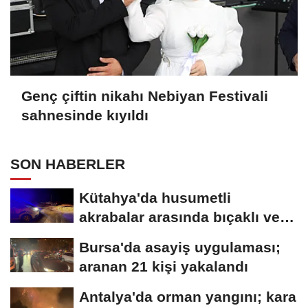
Genç çiftin nikahı Nebiyan Festivali
sahnesinde kıyıldı
SON HABERLER
Kütahya'da husumetli
akrabalar arasında bıçaklı ve
sopalı kavga:...
Bursa'da asayiş uygulaması;
aranan 21 kişi yakalandı
Antalya'da orman yangını; kara