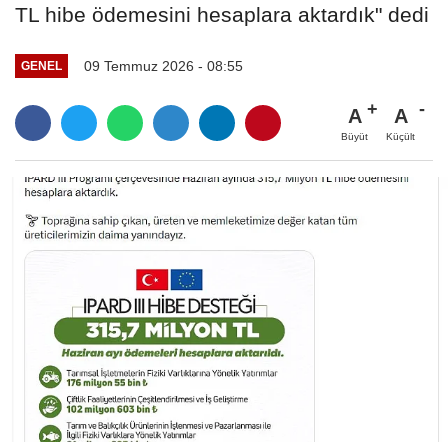
TL hibe ödemesini hesaplara aktardık" dedi
09 Temmuz 2026 - 08:55
GENEL
A
A
Büyüt
Küçült