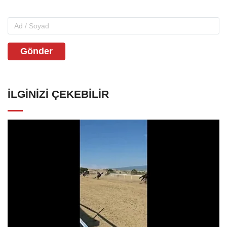
Gönder
İLGINIZI ÇEKEBILIR