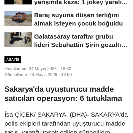
yarışında kaza: 1 jokey yaralı,
2 at...
Baraj suyuna düşen terliğini
almak isteyen çocuk boğuldu
Galatasaray taraftar grubu
lideri Sebahattin Şirin gözaltına
alındı...
ASAYIŞ
Yayınlanma: 24 Mayıs 2026 - 18:50
Güncelleme: 24 Mayıs 2026 - 18:50
Sakarya'da uyuşturucu madde
satıcıları operasyon: 6 tutuklama
İsa ÇİÇEK/ SAKARYA, (DHA)- SAKARYA'da
polis ekipleri tarafından uyuşturucu madde
satışı yaptığı tespit edilen şüphelilere