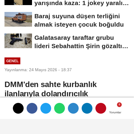
yarışında kaza: 1 jokey yaralı,
2 at...
Baraj suyuna düşen terliğini
almak isteyen çocuk boğuldu
Galatasaray taraftar grubu
lideri Sebahattin Şirin gözaltına
alındı...
GENEL
Yayınlanma: 24 Mayıs 2026 - 18:37
DMM'den sahte kurbanlık
ilanlarıyla dolandırıcılık
girişimlerine karşı uyarı
Yorumlar
Yorumlar
Yorumlar
ANKARA, (DHA)- İLETİŞİM Başkanlığı
Dezenformasyonla Mücadele Merkezi