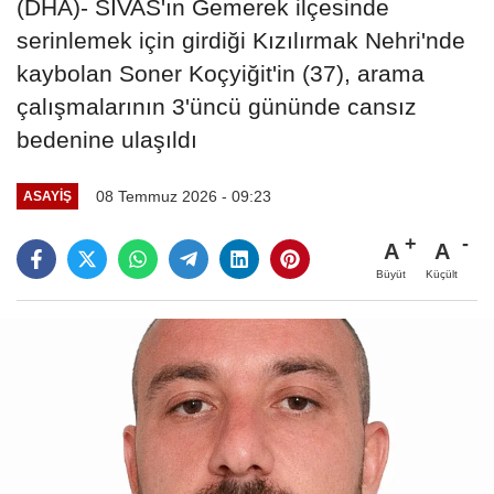
(DHA)- SİVAS'ın Gemerek ilçesinde
serinlemek için girdiği Kızılırmak Nehri'nde
kaybolan Soner Koçyiğit'in (37), arama
çalışmalarının 3'üncü gününde cansız
bedenine ulaşıldı
08 Temmuz 2026 - 09:23
ASAYIŞ
A
A
Büyüt
Küçült