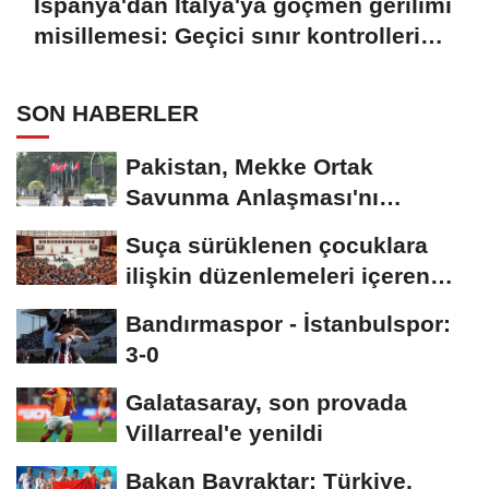
İspanya'dan İtalya'ya göçmen gerilimi
misillemesi: Geçici sınır kontrolleri
başlatılıyor
SON HABERLER
Pakistan, Mekke Ortak
Savunma Anlaşması'nı
kutluyor; sokaklar Türkiye...
Suça sürüklenen çocuklara
ilişkin düzenlemeleri içeren
kanun teklifi,...
Bandırmaspor - İstanbulspor:
3-0
Galatasaray, son provada
Villarreal'e yenildi
Bakan Bayraktar: Türkiye,