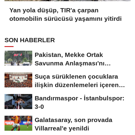
Yan yola düşüp, TIR'a çarpan
otomobilin sürücüsü yaşamını yitirdi
SON HABERLER
Pakistan, Mekke Ortak
Savunma Anlaşması'nı
kutluyor; sokaklar Türkiye...
Suça sürüklenen çocuklara
ilişkin düzenlemeleri içeren
kanun teklifi,...
Bandırmaspor - İstanbulspor:
3-0
Galatasaray, son provada
Villarreal'e yenildi