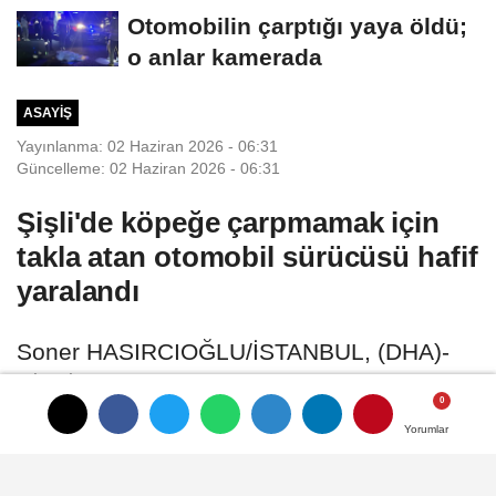
Otomobilin çarptığı yaya öldü;
o anlar kamerada
ASAYIŞ
Yayınlanma: 02 Haziran 2026 - 06:31
Güncelleme: 02 Haziran 2026 - 06:31
Şişli'de köpeğe çarpmamak için
takla atan otomobil sürücüsü hafif
yaralandı
Soner HASIRCIOĞLU/İSTANBUL, (DHA)-
ŞİŞLİ'de, alkollü olduğu öğrenilen sürücü,
aniden yoluna çıkan köpeğe çarpmamak
Yorumlar
Yorumlar
için yaptığı manevra sonucunda aracıyla
takla attı