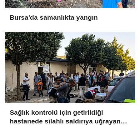
Bursa'da samanlıkta yangın
Sağlık kontrolü için getirildiği
hastanede silahlı saldırıya uğrayan
istismar şüphelisi öldü