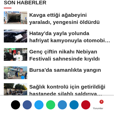
SON HABERLER
Kavga ettiği ağabeyini
yaraladı, yengesini öldürdü
Hatay'da yayla yolunda
hafriyat kamyonuyla otomobil
çarpıştı;...
Genç çiftin nikahı Nebiyan
Festivali sahnesinde kıyıldı
Bursa'da samanlıkta yangın
Sağlık kontrolü için getirildiği
hastanede silahlı saldırıya
uğrayan...
Yorumlar
Yorumlar
Yorumlar