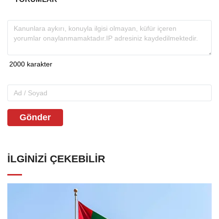
Gönder
İLGINIZI ÇEKEBILIR