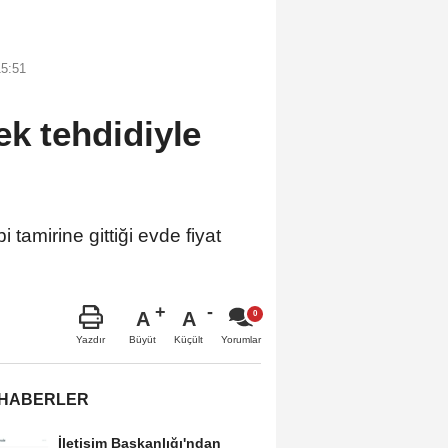
15:51
ek tehdidiyle
mirine gittiği evde fiyat
A
A
Büyüt
Küçült
Yazdır
Yorumlar
 HABERLER
İletişim Başkanlığı'ndan