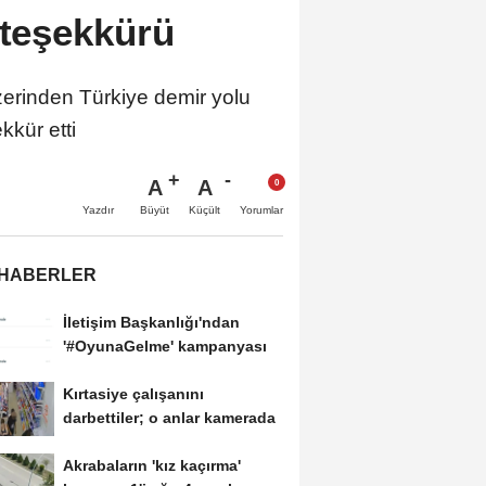
 teşekkürü
rinden Türkiye demir yolu
kkür etti
A
A
Büyüt
Küçült
Yazdır
Yorumlar
 HABERLER
İletişim Başkanlığı'ndan
'#OyunaGelme' kampanyası
Kırtasiye çalışanını
darbettiler; o anlar kamerada
Akrabaların 'kız kaçırma'