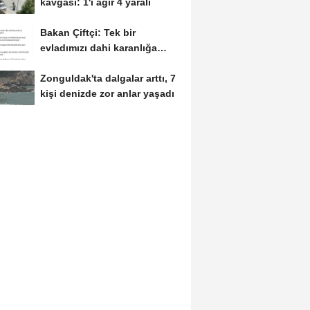
kavgası: 1'i ağır 4 yaralı
Bakan Çiftçi: Tek bir
evladımızı dahi karanlığa
bırakmayacağız
Zonguldak'ta dalgalar arttı, 7
kişi denizde zor anlar yaşadı