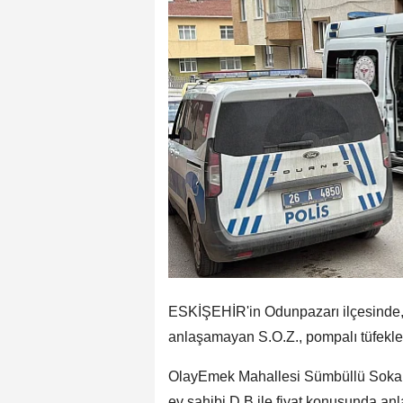
ESKİŞEHİR'in Odunpazarı ilçesinde, 
anlaşamayan S.O.Z., pompalı tüfekle t
OlayEmek Mahallesi Sümbüllü Sokak'ta
ev sahibi D.B ile fiyat konusunda anla