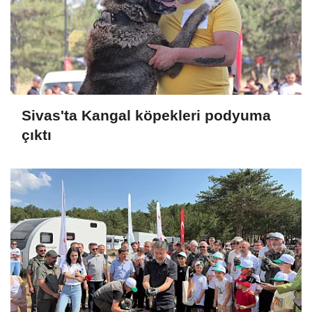
Sivas'ta Kangal köpekleri podyuma
çıktı