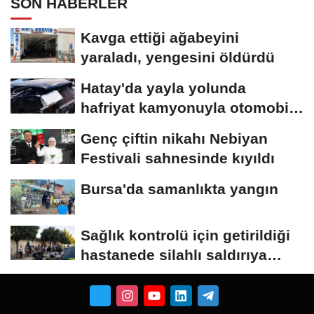
SON HABERLER
Kavga ettiği ağabeyini
yaraladı, yengesini öldürdü
Hatay'da yayla yolunda
hafriyat kamyonuyla otomobil
çarpıştı;...
Genç çiftin nikahı Nebiyan
Festivali sahnesinde kıyıldı
Bursa'da samanlıkta yangın
Sağlık kontrolü için getirildiği
hastanede silahlı saldırıya
uğrayan...