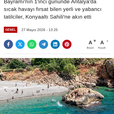
Bayramı'nın 1'inci gününde Antalya'da
sıcak havayı fırsat bilen yerli ve yabancı
tatilciler, Konyaaltı Sahili'ne akın etti
27 Mayıs 2026 - 13:25
GENEL
A
A
Büyüt
Küçült