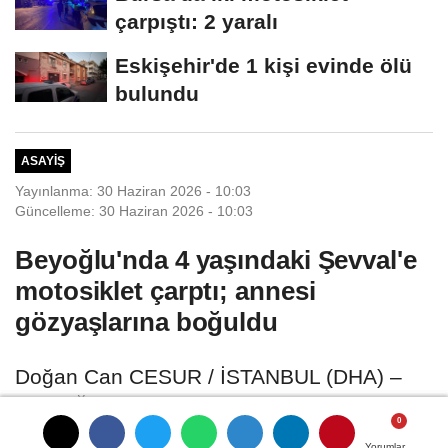
çarpıştı: 2 yaralı
Eskişehir'de 1 kişi evinde ölü
bulundu
ASAYIŞ
Yayınlanma: 30 Haziran 2026 - 10:03
Güncelleme: 30 Haziran 2026 - 10:03
Beyoğlu'nda 4 yaşındaki Şevval'e
motosiklet çarptı; annesi
gözyaşlarına boğuldu
Doğan Can CESUR / İSTANBUL (DHA) –
BEYOĞLU'nda caddede skuter kullanan 4
yaşındaki Şevval E
Yorumlar
Yorumlar
Yorumlar