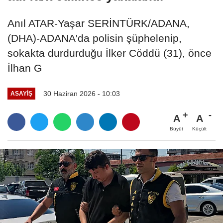
Anıl ATAR-Yaşar SERİNTÜRK/ADANA,
(DHA)-ADANA'da polisin şüphelenip,
sokakta durdurduğu İlker Cöddü (31), önce
İlhan G
30 Haziran 2026 - 10:03
ASAYIŞ
A
A
Büyüt
Küçült