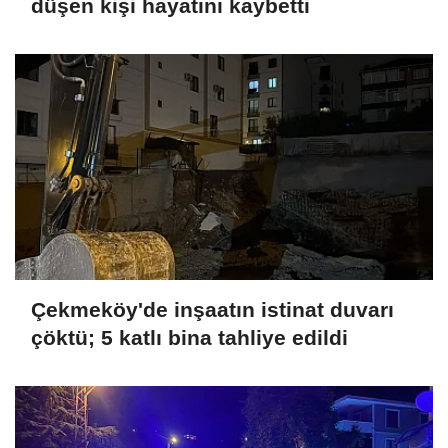
düşen kişi hayatını kaybetti
Çekmeköy'de inşaatın istinat duvarı
çöktü; 5 katlı bina tahliye edildi