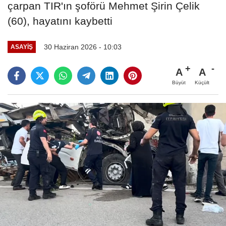
çarpan TIR'ın şoförü Mehmet Şirin Çelik
(60), hayatını kaybetti
30 Haziran 2026 - 10:03
ASAYIŞ
A
A
Büyüt
Küçült