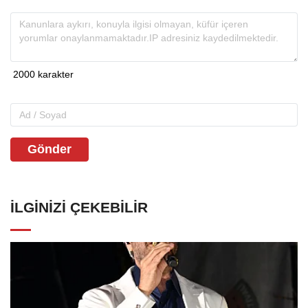
Gönder
İLGINIZI ÇEKEBILIR