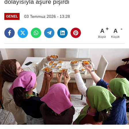
dolayısıyla aşure pişirdi
03 Temmuz 2026 - 13:28
GENEL
A
A
Büyüt
Küçült