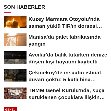
SON HABERLER
Kuzey Marmara Otoyolu'nda
saman yüklü TIR'ın dorsesi
alev alev...
Manisa'da palet fabrikasında
yangın
Avcılar'da balık tutarken denize
düşen kişi hayatını kaybetti
Çekmeköy'de inşaatın istinat
duvarı çöktü; 5 katlı bina
tahliye...
TBMM Genel Kurulu'nda, suça
sürüklenen çocuklara ilişkin
düzenlemeleri...
GENEL