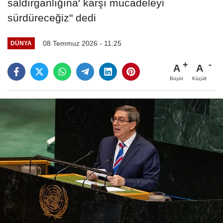
saldırganlığına' karşı mücadeleyi
sürdüreceğiz" dedi
08 Temmuz 2026 - 11:25
DÜNYA
A
A
Büyüt
Küçült