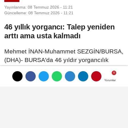
Yayınlanma: 08 Temmuz 2026 - 11:21
Güncelleme: 08 Temmuz 2026 - 11:21
46 yıllık yorgancı: Talep yeniden
arttı ama usta kalmadı
Mehmet İNAN-Muhammet SEZGİN/BURSA,
(DHA)- BURSA'da 46 yıldır yorgancılık
yapan Mehmet Uzun (59), tekrar yün ve
pamuk yorganlara rağbetin artmasıyla
Yorumlar
Yorumlar
taleplere yetişmekte zorlanıyor
08 Temmuz 2026 - 11:21
GENEL
A
A
Büyüt
Küçült