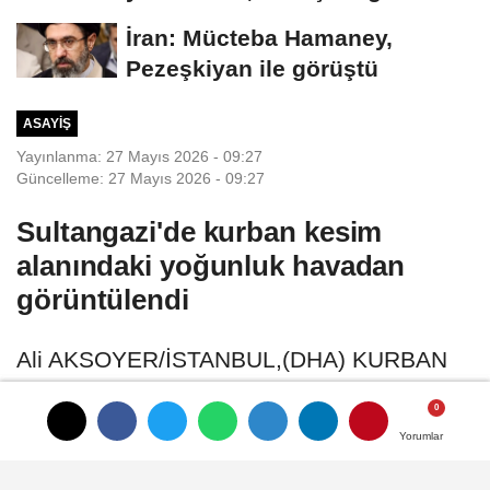
tehlikesi...
İran: Mücteba Hamaney,
Pezeşkiyan ile görüştü
ASAYIŞ
Yayınlanma: 27 Mayıs 2026 - 09:27
Güncelleme: 27 Mayıs 2026 - 09:27
Sultangazi'de kurban kesim
alanındaki yoğunluk havadan
görüntülendi
Ali AKSOYER/İSTANBUL,(DHA) KURBAN
Bayramının ilk gününde kurban satış ve
kesim için ayrılan alanlarda yoğunluk
Yorumlar
Yorumlar
oluştu