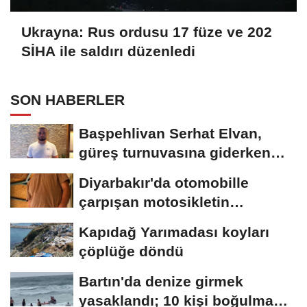
Ukrayna: Rus ordusu 17 füze ve 202
SİHA ile saldırı düzenledi
SON HABERLER
Başpehlivan Serhat Elvan,
güreş turnuvasına giderken
akaryakıt istasyonunda...
Diyarbakır'da otomobille
çarpışan motosikletin
sürücüsü öldü
Kapıdağ Yarımadası koyları
çöplüğe döndü
Bartın'da denize girmek
yasaklandı; 10 kişi boğulma