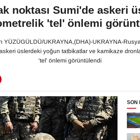
k noktası Sumi'de askeri üs
ometrelik 'tel' önlemi görün
 YÜZÜGÜLDÜ/UKRAYNA,(DHA)-UKRAYNA-Rusya sını
keri üslerdeki yoğun tatbikatlar ve kamikaze dronlar
'tel' önlemi görüntülendi
SON