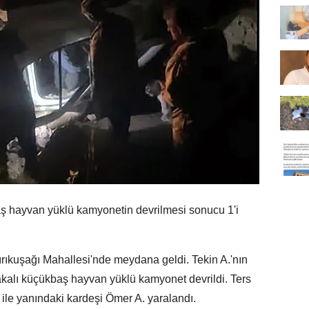
ş hayvan yüklü kamyonetin devrilmesi sonucu 1'i
ırıkuşağı Mahallesi'nde meydana geldi. Tekin A.'nın
akalı küçükbaş hayvan yüklü kamyonet devrildi. Ters
ile yanındaki kardeşi Ömer A. yaralandı.