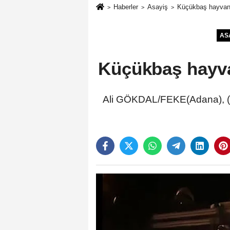
Haberler
Asayiş
Küçükbaş hayvan y
AS
Küçükbaş hayvan
Ali GÖKDAL/FEKE(Adana), (D