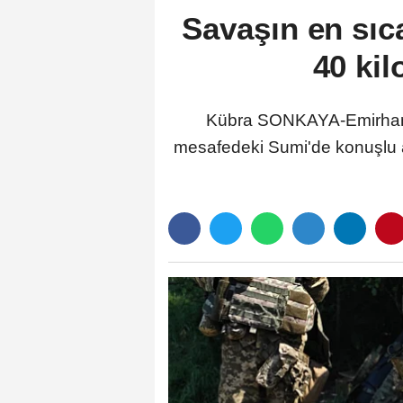
Savaşın en sıca
40 kil
Kübra SONKAYA-Emirhan
mesafedeki Sumi'de konuşlu as