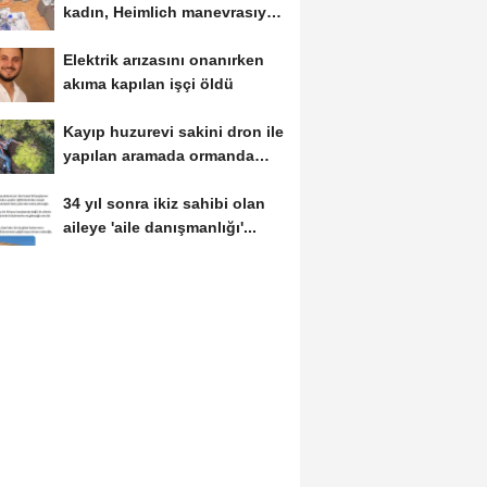
kadın, Heimlich manevrasıyla
kurtarıldı;...
Elektrik arızasını onanırken
akıma kapılan işçi öldü
Kayıp huzurevi sakini dron ile
yapılan aramada ormanda
bulundu
34 yıl sonra ikiz sahibi olan
aileye 'aile danışmanlığı'...