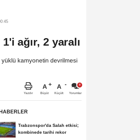
00:45
i ağır, 2 yaralı
yüklü kamyonetin devrilmesi
A
A
Büyüt
Küçült
Yazdır
Yorumlar
 HABERLER
Trabzonspor'da Salah etkisi;
kombinede tarihi rekor