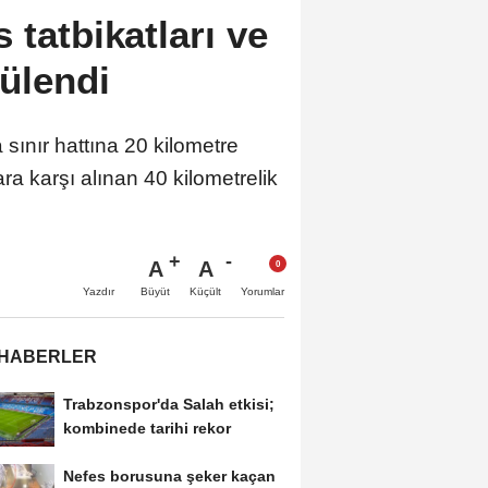
 tatbikatları ve
tülendi
r hattına 20 kilometre
a karşı alınan 40 kilometrelik
A
A
Büyüt
Küçült
Yazdır
Yorumlar
 HABERLER
Trabzonspor'da Salah etkisi;
kombinede tarihi rekor
Nefes borusuna şeker kaçan