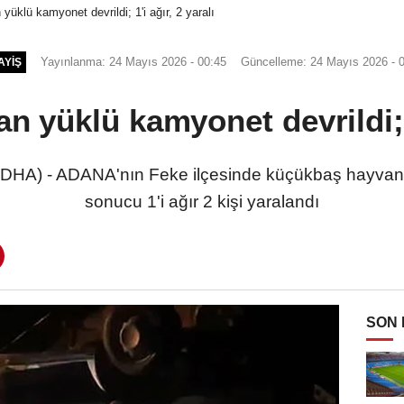
üklü kamyonet devrildi; 1'i ağır, 2 yaralı
Yayınlanma: 24 Mayıs 2026 - 00:45
Güncelleme: 24 Mayıs 2026 - 
AYIŞ
 yüklü kamyonet devrildi; 1'
HA) - ADANA'nın Feke ilçesinde küçükbaş hayvan 
sonucu 1'i ağır 2 kişi yaralandı
SON