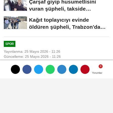
Çarşaf giyip husumetlisini
vuran şüpheli, takside
yakalandı
Kağıt toplayıcıyı evinde
öldüren şüpheli, Trabzon'da
yakalandı
SPOR
Yayınlanma: 25 Mayıs 2026 - 11:26
Güncelleme: 25 Mayıs 2026 - 11:26
Manisa FK U19 Takımı
Yorumlar
Yorumlar
Yorumlar
Yorumlar
Trabzonspor'la oynayacak
MANİSA, (DHA)- U19 Gelişim Ligi'nde
Türkiye Şampiyonu olup büyük sevinç
yaşayan Manisa Futbol Kulübü U19 Takımı,