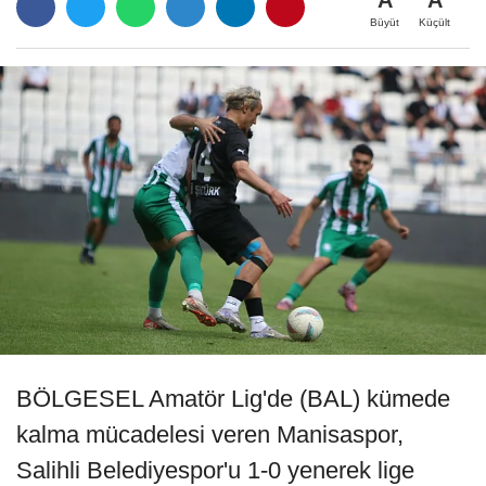
A
A
Büyüt
Küçült
BÖLGESEL Amatör Lig'de (BAL) kümede
kalma mücadelesi veren Manisaspor,
Salihli Belediyespor'u 1-0 yenerek lige