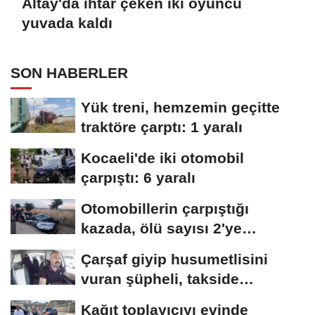
Altay'da ihtar çeken iki oyuncu
yuvada kaldı
SON HABERLER
Yük treni, hemzemin geçitte
traktöre çarptı: 1 yaralı
Kocaeli'de iki otomobil
çarpıştı: 6 yaralı
Otomobillerin çarpıştığı
kazada, ölü sayısı 2'ye
yükseldi
Çarşaf giyip husumetlisini
vuran şüpheli, takside
yakalandı
Kağıt toplayıcıyı evinde