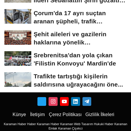
lideri Sebahattin Şirin gözaltına
alındı...
Çorum'da 17 ayrı suçtan
aranan şüpheli, trafik
denetiminde yakalandı
Şehit aileleri ve gazilerin
haklarına yönelik
düzenlemeleri içeren...
Srebrenitsa'dan yola çıkan
'Filistin Konvoyu' Mardin'de
Trafikte tartıştığı kişilerin
saldırısına uğrayacağını öne...
Künye
İletişim
Çerez Politikası
Gizlilik İlkeleri
Karaman Haber
Haber
Karaman Haber
Karaman Web Tasarım
Hukuki Haber
Karaman
Emlak
Karaman Çiçekci