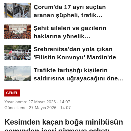
alındı...
Çorum'da 17 ayrı suçtan
aranan şüpheli, trafik
denetiminde yakalandı
Şehit aileleri ve gazilerin
haklarına yönelik
düzenlemeleri içeren...
Srebrenitsa'dan yola çıkan
'Filistin Konvoyu' Mardin'de
Trafikte tartıştığı kişilerin
saldırısına uğrayacağını öne...
GENEL
Yayınlanma: 27 Mayıs 2026 - 14:07
Güncelleme: 27 Mayıs 2026 - 14:07
Kesimden kaçan boğa minibüsün
camından içeri girmeye çalıştı