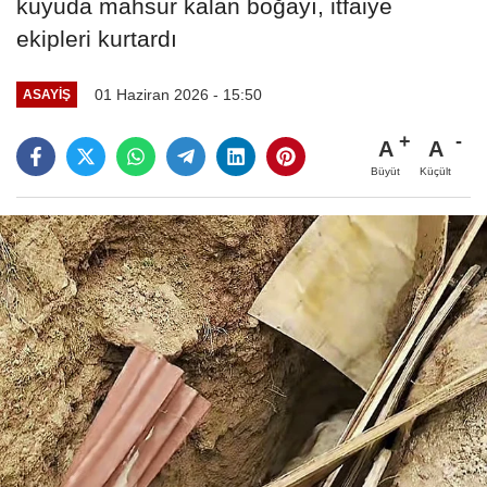
kuyuda mahsur kalan boğayı, itfaiye
ekipleri kurtardı
01 Haziran 2026 - 15:50
ASAYIŞ
A
A
Büyüt
Küçült