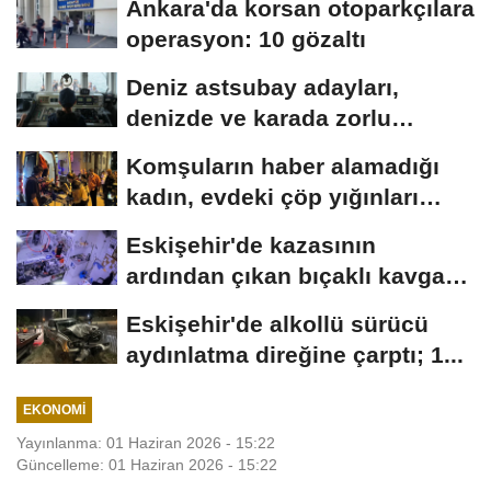
Ankara'da korsan otoparkçılara
operasyon: 10 gözaltı
Deniz astsubay adayları,
denizde ve karada zorlu
eğitimlerle göreve...
Komşuların haber alamadığı
kadın, evdeki çöp yığınları
arasında...
Eskişehir'de kazasının
ardından çıkan bıçaklı kavga
kameraya...
Eskişehir'de alkollü sürücü
aydınlatma direğine çarptı; 1...
EKONOMI
Yayınlanma: 01 Haziran 2026 - 15:22
Güncelleme: 01 Haziran 2026 - 15:22