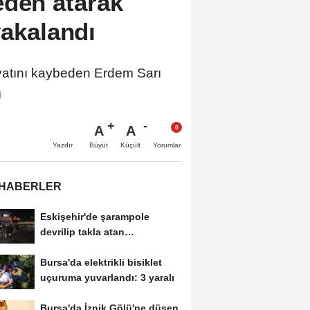
eden atarak
yakalandı
ını kaybeden Erdem Sarı
ı
A
A
Büyüt
Küçült
Yazdır
Yorumlar
 HABERLER
Eskişehir'de şarampole
devrilip takla atan
otomobilde 2 kişi yaralandı
Bursa'da elektrikli bisiklet
uçuruma yuvarlandı: 3 yaralı
Bursa'da İznik Gölü'ne düşen