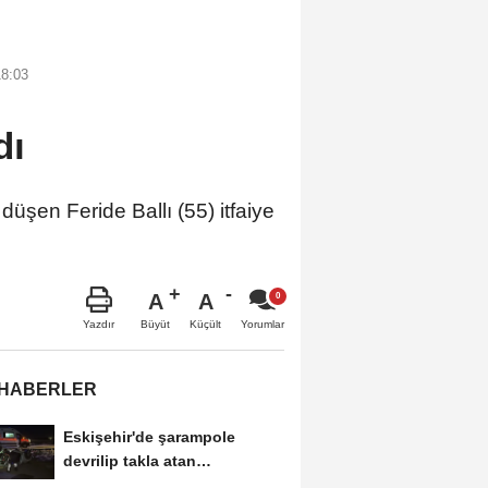
18:03
dı
şen Feride Ballı (55) itfaiye
A
A
Büyüt
Küçült
Yazdır
Yorumlar
 HABERLER
Eskişehir'de şarampole
devrilip takla atan
otomobilde 2 kişi yaralandı