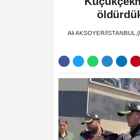
Küçükçekme
öldürdük
Ali AKSOYER/İSTANBUL,(