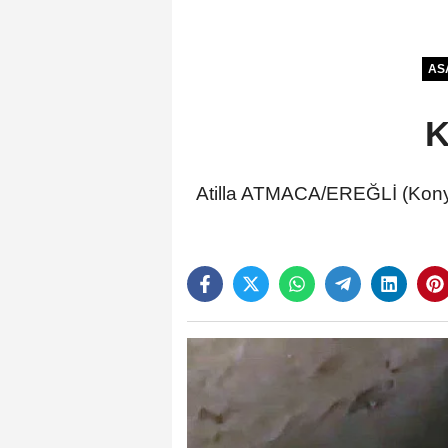
AS
K
Atilla ATMACA/EREĞLİ (Konya)