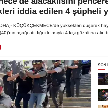
ce'de alacaklısını pencer
leri iddia edilen 4 şüpheli 
DHA)- KÜÇÜKÇEKMECE'de yüksekten düşerek hayat
(40)'nın aşağı atıldığı iddiasıyla 4 kişi gözaltına alınd
SON