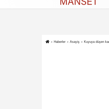
Künye
İletişim
Çerez Politikası
G
Haberler
Asayiş
Kuyuya düşen kad