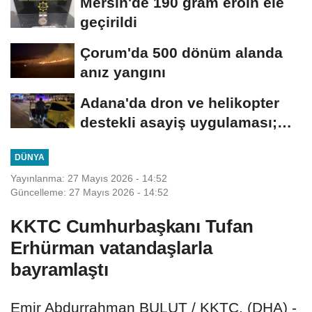
Mersin'de 190 gram eroin ele
geçirildi
Çorum'da 500 dönüm alanda
anız yangını
Adana'da dron ve helikopter
destekli asayiş uygulaması;
aranan 62...
DÜNYA
Yayınlanma: 27 Mayıs 2026 - 14:52
Güncelleme: 27 Mayıs 2026 - 14:52
KKTC Cumhurbaşkanı Tufan
Erhürman vatandaşlarla
bayramlaştı
Emir Abdurrahman BULUT / KKTC, (DHA) -