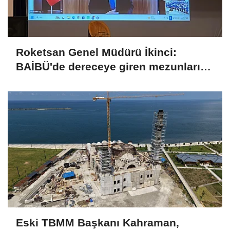
Roketsan Genel Müdürü İkinci:
BAİBÜ'de dereceye giren mezunları
işe alım sürecine dahil edeceğiz
Eski TBMM Başkanı Kahraman,