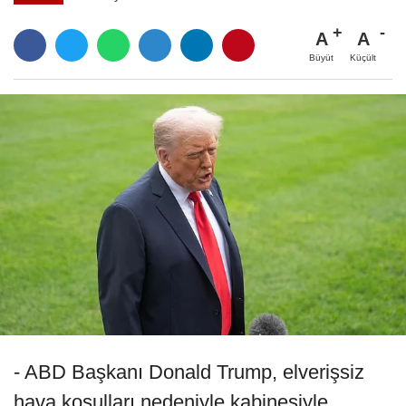
A
A
Büyüt
Küçült
- ABD Başkanı Donald Trump, elverişsiz
hava koşulları nedeniyle kabinesiyle