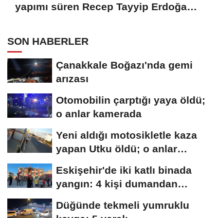
yapımı süren Recep Tayyip Erdoğan
Camii'nde incelemede bulundu
SON HABERLER
Çanakkale Boğazı'nda gemi
arızası
Otomobilin çarptığı yaya öldü;
o anlar kamerada
Yeni aldığı motosikletle kaza
yapan Utku öldü; o anlar
kamerada
Eskişehir'de iki katlı binada
yangın: 4 kişi dumandan
etkilendi
Düğünde tekmeli yumruklu