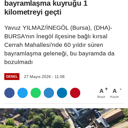
bayramlaşma kuyruğu 1
kilometreyi geçti
Yavuz YILMAZ/İNEGÖL (Bursa), (DHA)-
BURSA'nın İnegöl ilçesine bağlı kırsal
Cerrah Mahallesi'nde 60 yıldır süren
bayramlaşma geleneği, bu bayramda da
bozulmadı
27 Mayıs 2026 - 11:08
GENEL
A
A
Büyüt
Küçült