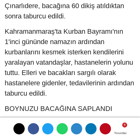
Çınarlıdere, bacağına 60 dikiş atıldıktan
sonra taburcu edildi.
Kahramanmaraş'ta Kurban Bayramı'nın
1'inci gününde namazın ardından
kurbanlarını kesmek isterken kendilerini
yaralayan vatandaşlar, hastanelerin yolunu
tuttu. Elleri ve bacakları sargılı olarak
hastanelere gidenler, tedavilerinin ardından
taburcu edildi.
BOYNUZU BACAĞINA SAPLANDI
Necip Fazıl Şehir Hastanesi Yörük Selim
Ek Hizmet Binası'na gelen kurban
Yorumlar
Yorumlar
Yorumlar
Yorumlar