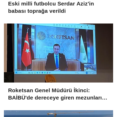
Eski milli futbolcu Serdar Aziz'in
babası toprağa verildi
Roketsan Genel Müdürü İkinci:
BAİBÜ'de dereceye giren mezunları
işe alım sürecine dahil edeceğiz