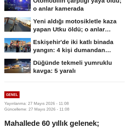
Otomobilin çarptığı yaya öldü;
o anlar kamerada
Yeni aldığı motosikletle kaza
yapan Utku öldü; o anlar
kamerada
Eskişehir'de iki katlı binada
yangın: 4 kişi dumandan
etkilendi
Düğünde tekmeli yumruklu
kavga: 5 yaralı
GENEL
Yayınlanma: 27 Mayıs 2026 - 11:08
Güncelleme: 27 Mayıs 2026 - 11:08
Mahallede 60 yıllık gelenek;