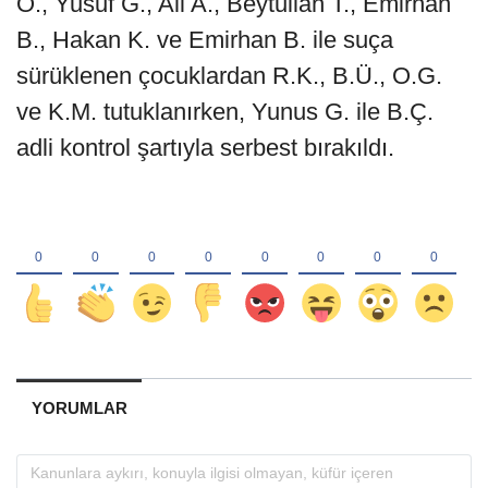
Ö., Yusuf G., Ali A., Beytullah T., Emirhan
B., Hakan K. ve Emirhan B. ile suça
sürüklenen çocuklardan R.K., B.Ü., O.G.
ve K.M. tutuklanırken, Yunus G. ile B.Ç.
adli kontrol şartıyla serbest bırakıldı.
YORUMLAR