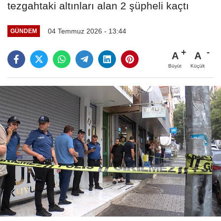
tezgahtaki altınları alan 2 şüpheli kaçtı
04 Temmuz 2026 - 13:44
GÜNDEM
A
A
Büyüt
Küçült