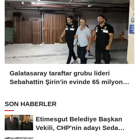
Galatasaray taraftar grubu lideri
Sebahattin Şirin'in evinde 65 milyon
lira değerinde altın, döviz ve ziynet
eşyası bulundu
SON HABERLER
Etimesgut Belediye Başkan
Vekili, CHP'nin adayı Seda
Dilber oldu