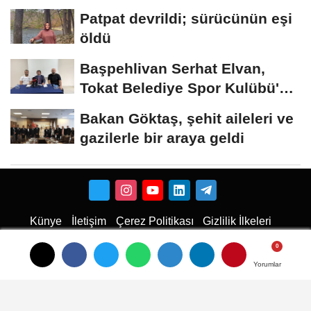
Türkiye'ye...
Patpat devrildi; sürücünün eşi
öldü
Başpehlivan Serhat Elvan,
Tokat Belediye Spor Kulübü'ne
transfer...
Bakan Göktaş, şehit aileleri ve
gazilerle bir araya geldi
Künye
İletişim
Çerez Politikası
Gizlilik İlkeleri
Karaman Haber
Haber
Karaman Haber
Karaman Web Tasarım
Hukuki Haber
Karaman
Emlak
Karaman Çiçekci
Haber
Yorumlar
Yorumlar
Yorumlar
haberler