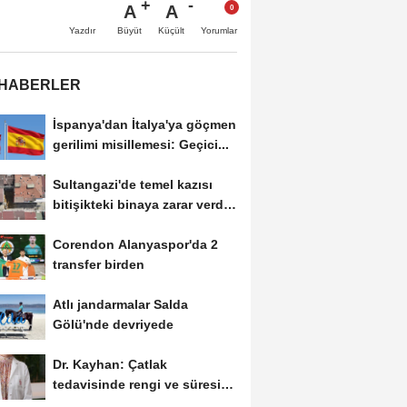
A
A
Büyüt
Küçült
Yazdır
Yorumlar
 HABERLER
İspanya'dan İtalya'ya göçmen
gerilimi misillemesi: Geçici...
Sultangazi'de temel kazısı
bitişikteki binaya zarar verdi;
bina...
Corendon Alanyaspor'da 2
transfer birden
Atlı jandarmalar Salda
Gölü'nde devriyede
Dr. Kayhan: Çatlak
tedavisinde rengi ve süresi
yöntemi belirliyor