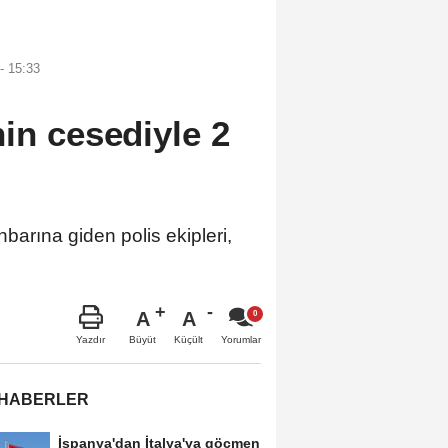
- 15:33
in cesediyle 2
rına giden polis ekipleri,
A
A
Büyüt
Küçült
Yazdır
Yorumlar
 HABERLER
İspanya'dan İtalya'ya göçmen