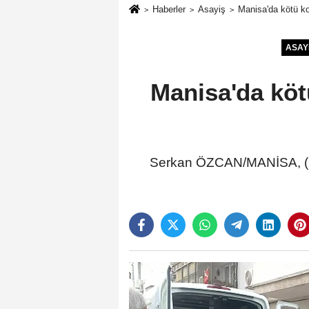
Haberler
Asayiş
Manisa'da kötü k
ASAY
Manisa'da köt
Serkan ÖZCAN/MANİSA, (DHA