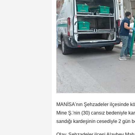
MANİSA'nın Şehzadeler ilçesinde kötü
Mine Ş.'nin (30) cansız bedeniyle kar
sandığı kardeşinin cesediyle 2 gün b
Olay, Şehzadeler ilçesi Alaybey Maha