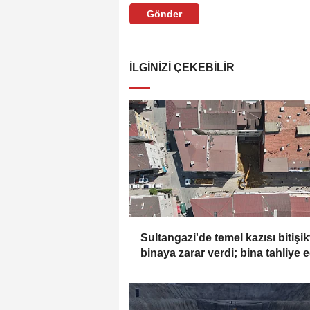
Gönder
İLGINIZI ÇEKEBILIR
Sultangazi'de temel kazısı bitişik
binaya zarar verdi; bina tahliye e
Havadan görüntülerle