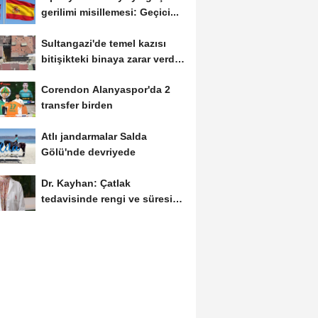
gerilimi misillemesi: Geçici...
Sultangazi'de temel kazısı
bitişikteki binaya zarar verdi;
bina...
Corendon Alanyaspor'da 2
transfer birden
Atlı jandarmalar Salda
Gölü'nde devriyede
Dr. Kayhan: Çatlak
tedavisinde rengi ve süresi
yöntemi belirliyor