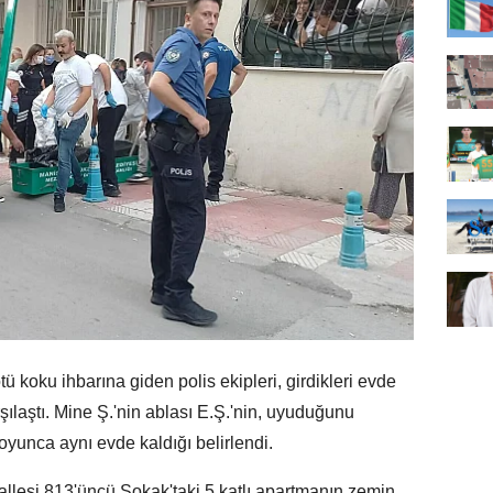
 koku ihbarına giden polis ekipleri, girdikleri evde
şılaştı. Mine Ş.'nin ablası E.Ş.'nin, uyuduğunu
oyunca aynı evde kaldığı belirlendi.
llesi 813'üncü Sokak'taki 5 katlı apartmanın zemin