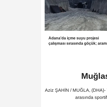
Adana'da içme suyu projesi
çalışması sırasında göçük; aram
kurtarma ekipleri sevk edildi
Muğlas
Aziz ŞAHİN / MUĞLA, (DHA)- TA
arasında sportif