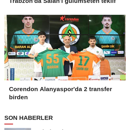
Trabzon'da Salah'ı gülümseten teklif
Corendon Alanyaspor'da 2 transfer
birden
SON HABERLER