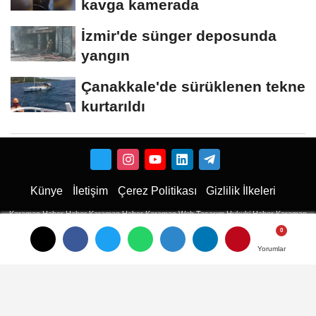
kavga kamerada
İzmir'de sünger deposunda
yangın
Çanakkale'de sürüklenen tekne
kurtarıldı
Künye
İletişim
Çerez Politikası
Gizlilik İlkeleri
Karaman Haber
Haber
Karaman Haber
Karaman Web Tasarım
Hukuki Haber
Karaman
Emlak
Karaman Çiçekci
Haber
Yorumlar
Yorumlar
Yorumlar
haberler
Son Dakika Haberler