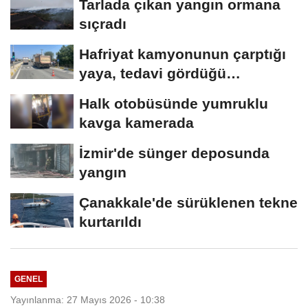
Tarlada çıkan yangın ormana
sıçradı
Hafriyat kamyonunun çarptığı
yaya, tedavi gördüğü
hastanede öldü
Halk otobüsünde yumruklu
kavga kamerada
İzmir'de sünger deposunda
yangın
Çanakkale'de sürüklenen tekne
kurtarıldı
GENEL
Yayınlanma: 27 Mayıs 2026 - 10:38