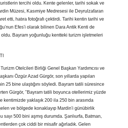
ristlerin tercihi oldu. Kente gelenler, tarihi sokak ve
rdin Müzesi, Kasımiye Medresesi ile Deyrulzafaran
 etti, hatıra fotoğrafı çektirdi. Tarihi kentin tarihi ve
oğu'nun Efes'i olarak bilinen Dara Antik Kenti de
ri oldu. Bayram yoğunluğu kentteki turizm işletmeleri
TI
urizm Otelcileri Birliği Genel Başkan Yardımcısı ve
aşkanı Özgür Azad Gürgör, son yıllarda yapılan
nin 25 bine ulaştığını söyledi. Bayram tatili süresince
lirten Gürgör, "Bayram tatili boyunca otellerimiz yüzde
e kentimizde yaklaşık 200 ila 250 bin arasında
elen ve bölgede konaklayıp Mardin'i günübirlik
e bu sayı 500 bini aşmış durumda. Şanlıurfa, Batman,
ntlerden çok ciddi bir misafir ağırladık. Gelen