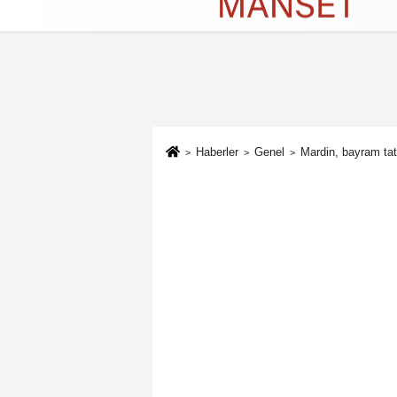
Künye
İletişim
Çerez Politikası
G
Haberler
Genel
Mardin, bayram tati