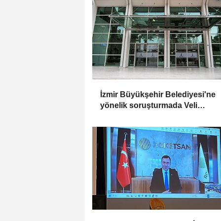
İzmir Büyükşehir Belediyesi'ne
yönelik soruşturmada Veli
Ağbaba'nın ağabeyi tutuklandı