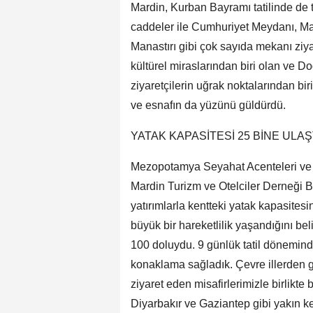
Mardin, Kurban Bayramı tatilinde de tu
caddeler ile Cumhuriyet Meydanı, Ma
Manastırı gibi çok sayıda mekanı ziyaret
kültürel miraslarından biri olan ve D
ziyaretçilerin uğrak noktalarından bi
ve esnafın da yüzünü güldürdü.
YATAK KAPASİTESİ 25 BİNE ULAŞ
Mezopotamya Seyahat Acenteleri ve T
Mardin Turizm ve Otelciler Derneği B
yatırımlarla kentteki yatak kapasitesi
büyük bir hareketlilik yaşandığını be
100 doluydu. 9 günlük tatil dönemind
konaklama sağladık. Çevre illerden g
ziyaret eden misafirlerimizle birlikt
Diyarbakır ve Gaziantep gibi yakın ke