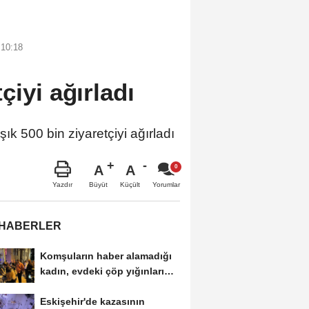
 10:18
çiyi ağırladı
 500 bin ziyaretçiyi ağırladı
A
A
Büyüt
Küçült
Yazdır
Yorumlar
 HABERLER
Komşuların haber alamadığı
kadın, evdeki çöp yığınları
arasında...
Eskişehir'de kazasının