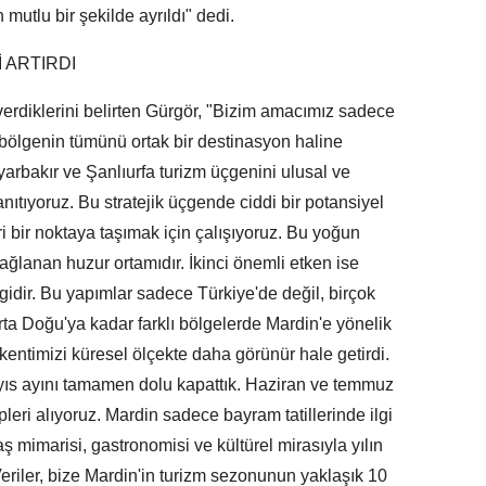
mutlu bir şekilde ayrıldı" dedi.
İ ARTIRDI
verdiklerini belirten Gürgör, "Bizim amacımız sadece
 bölgenin tümünü ortak bir destinasyon haline
yarbakır ve Şanlıurfa turizm üçgenini ulusal ve
anıtıyoruz. Bu stratejik üçgende ciddi bir potansiyel
ri bir noktaya taşımak için çalışıyoruz. Bu yoğun
sağlanan huzur ortamıdır. İkinci önemli etken ise
lgidir. Bu yapımlar sadece Türkiye'de değil, birçok
rta Doğu'ya kadar farklı bölgelerde Mardin'e yönelik
r kentimizi küresel ölçekte daha görünür hale getirdi.
ayıs ayını tamamen dolu kapattık. Haziran ve temmuz
leri alıyoruz. Mardin sadece bayram tatillerinde ilgi
aş mimarisi, gastronomisi ve kültürel mirasıyla yılın
eriler, bize Mardin'in turizm sezonunun yaklaşık 10