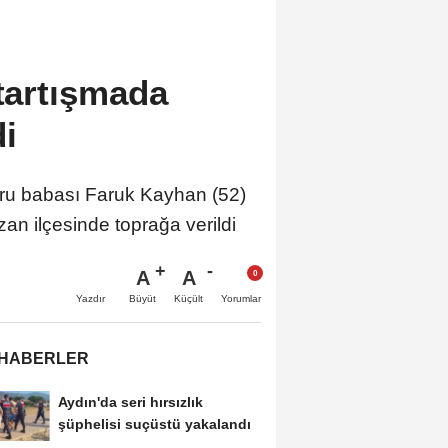
 tartışmada
i
ru babası Faruk Kayhan (52)
n ilçesinde toprağa verildi
A
A
Büyüt
Küçült
Yazdır
Yorumlar
 HABERLER
Aydın'da seri hırsızlık
şüphelisi suçüstü yakalandı