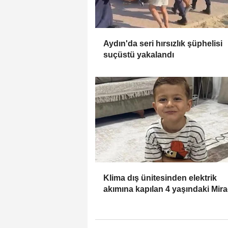
Aydın'da seri hırsızlık şüphelisi
suçüstü yakalandı
Klima dış ünitesinden elektrik
akımına kapılan 4 yaşındaki Mir
öldü; 1 tutuklama