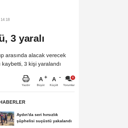
 14:18
ü, 3 yaralı
up arasında alacak verecek
aybetti, 3 kişi yaralandı
A
A
Büyüt
Küçült
Yazdır
Yorumlar
 HABERLER
Aydın'da seri hırsızlık
şüphelisi suçüstü yakalandı