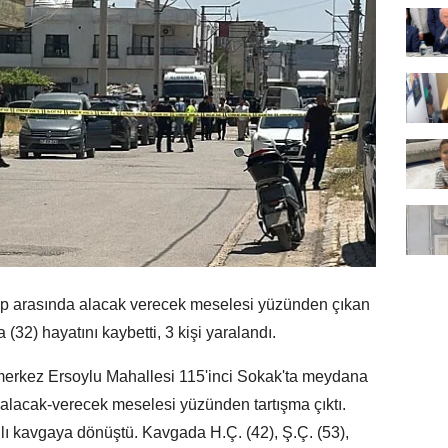
rup arasında alacak verecek meselesi yüzünden çıkan
(32) hayatını kaybetti, 3 kişi yaralandı.
 merkez Ersoylu Mahallesi 115'inci Sokak'ta meydana
a alacak-verecek meselesi yüzünden tartışma çıktı.
lı kavgaya dönüştü. Kavgada H.Ç. (42), Ş.Ç. (53),