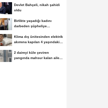
Devlet Bahçeli, nikah şahidi
oldu
Birlikte yaşadığı kadını
darbeden şüpheliye
uzaklaştırma; geçmiş...
Klima dış ünitesinden elektrik
akımına kapılan 4 yaşındaki
Miraç...
2 daireyi küle çeviren
yangında mahsur kalan aile
kurtarıldı