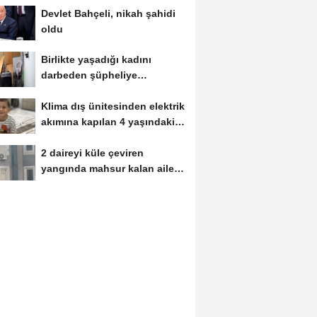
Devlet Bahçeli, nikah şahidi
oldu
Birlikte yaşadığı kadını
darbeden şüpheliye
uzaklaştırma; geçmiş...
Klima dış ünitesinden elektrik
akımına kapılan 4 yaşındaki
Miraç...
2 daireyi küle çeviren
yangında mahsur kalan aile
kurtarıldı