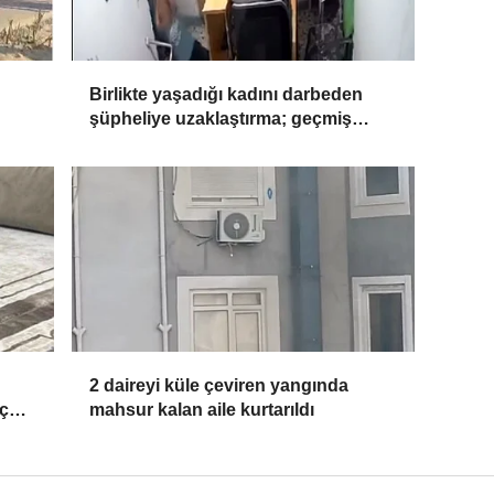
Birlikte yaşadığı kadını darbeden
şüpheliye uzaklaştırma; geçmiş
yıllardaki darp görüntüleri ortaya
çıktı
2 daireyi küle çeviren yangında
aç
mahsur kalan aile kurtarıldı