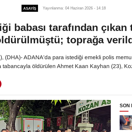
Yayınlanma: 04 Haziran 2026 - 14:18
ASAYIŞ
iği babası tarafından çıkan
öldürülmüştü; toprağa verild
(DHA)- ADANA'da para istediği emekli polis memu
da tabancayla öldürülen Ahmet Kaan Kayhan (23), Koza
SON