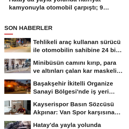
kamyonuyla otomobil çarpıştı; 9
yaralı
SON HABERLER
Tehlikeli araç kullanan sürücü
ile otomobilin sahibine 24 bin
258...
Minibüsün camını kırıp, para
ve altınları çalan kar maskeli
5...
Başakşehir İkitelli Organize
Sanayi Bölgesi'nde iş yeri
yangını...
Kayserispor Basın Sözcüsü
Akpınar: Van Spor karşısına
mutlak galibiyet...
Hatay'da yayla yolunda