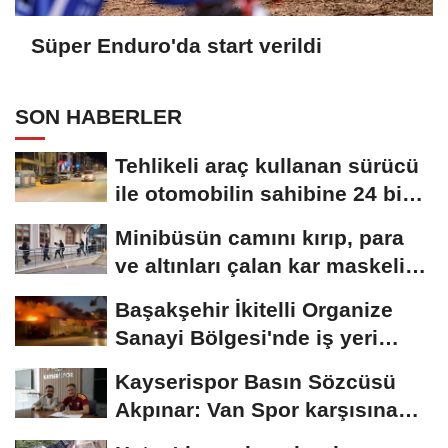
Süper Enduro'da start verildi
SON HABERLER
Tehlikeli araç kullanan sürücü
ile otomobilin sahibine 24 bin
258...
Minibüsün camını kırıp, para
ve altınları çalan kar maskeli
5...
Başakşehir İkitelli Organize
Sanayi Bölgesi'nde iş yeri
yangını...
Kayserispor Basın Sözcüsü
Akpınar: Van Spor karşısına
mutlak galibiyet...