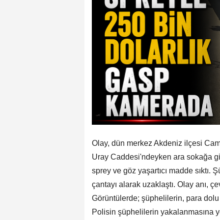
Olay, dün merkez Akdeniz ilçesi Cami
Uray Caddesi'ndeyken ara sokağa gir
sprey ve göz yaşartıcı madde sıktı. Ş
çantayı alarak uzaklaştı. Olay anı, ç
Görüntülerde; şüphelilerin, para dolu 
Polisin şüphelilerin yakalanmasına yö