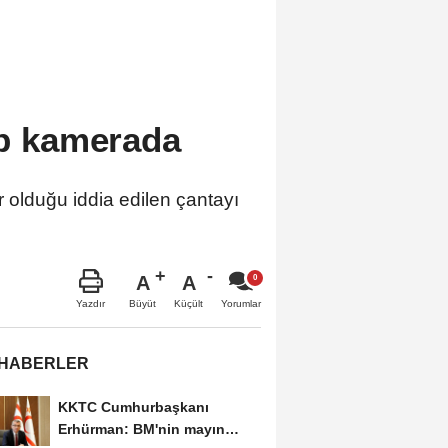
sp kamerada
r olduğu iddia edilen çantayı
A
A
Büyüt
Küçült
Yazdır
Yorumlar
 HABERLER
KKTC Cumhurbaşkanı
Erhürman: BM'nin mayın