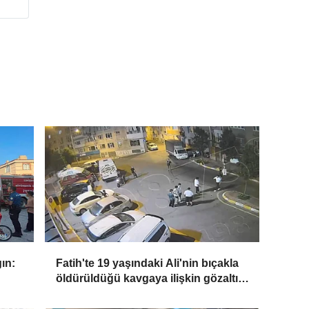
gın:
Fatih'te 19 yaşındaki Ali'nin bıçakla
öldürüldüğü kavgaya ilişkin gözaltı
sayısı 10'a yükseldi