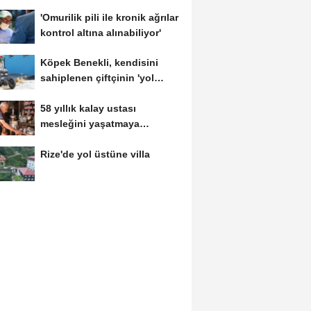
temizleme önerisini...
'Omurilik pili ile kronik ağrılar
kontrol altına alınabiliyor'
Köpek Benekli, kendisini
sahiplenen çiftçinin 'yol
arkadaşı'...
58 yıllık kalay ustası
mesleğini yaşatmaya
çalışıyor
Rize'de yol üstüne villa