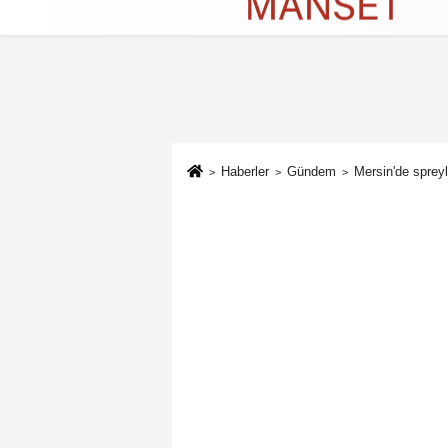
Künye
İletişim
Çerez Politikası
G
Haberler
Gündem
Mersin'de sprey