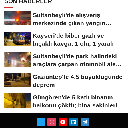
SON HABERLER
Sultanbeyli'de alışveriş
merkezinde çıkan yangın
söndürüldü
Kayseri'de biber gazlı ve
bıçaklı kavga: 1 ölü, 1 yaralı
Sultanbeyli'de park halindeki
araçlara çarpan otomobil alev
aldı;...
Gaziantep'te 4.5 büyüklüğünde
deprem
Güngören'de 5 katlı binanın
balkonu çöktü; bina sakinleri
tahliye...