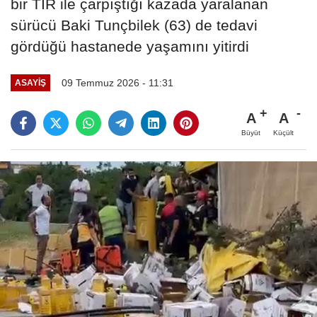
bir TIR ile çarpıştığı kazada yaralanan
sürücü Baki Tunçbilek (63) de tedavi
gördüğü hastanede yaşamını yitirdi
09 Temmuz 2026 - 11:31
ASAYIŞ
A
A
Büyüt
Küçült