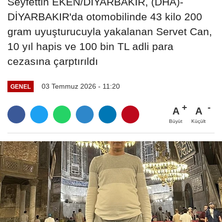
Seyfettin EKEN/DİYARBAKIR, (DHA)-
DİYARBAKIR'da otomobilinde 43 kilo 200
gram uyuşturucuyla yakalanan Servet Can,
10 yıl hapis ve 100 bin TL adli para
cezasına çarptırıldı
03 Temmuz 2026 - 11:20
GENEL
A
A
Büyüt
Küçült