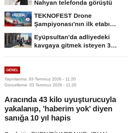
Nahyan telefonda görüştü
TEKNOFEST Drone
Şampiyonası'nın ilk etabı
Şırnak'ta düzenlenecek
Eyüpsultan'da adliyedeki
kavgaya gitmek isteyen 3
silahlı şüpheli...
GENEL
Yayınlanma: 03 Temmuz 2026 - 11:20
Güncelleme: 03 Temmuz 2026 - 11:20
Aracında 43 kilo uyuşturucuyla
yakalanıp, 'haberim yok' diyen
sanığa 10 yıl hapis