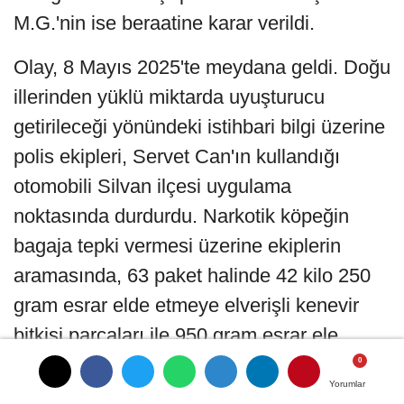
M.G.'nin ise beraatine karar verildi.
Olay, 8 Mayıs 2025'te meydana geldi. Doğu
illerinden yüklü miktarda uyuşturucu
getirileceği yönündeki istihbari bilgi üzerine
polis ekipleri, Servet Can'ın kullandığı
otomobili Silvan ilçesi uygulama
noktasında durdurdu. Narkotik köpeğin
bagaja tepki vermesi üzerine ekiplerin
aramasında, 63 paket halinde 42 kilo 250
gram esrar elde etmeye elverişli kenevir
bitkisi parçaları ile 950 gram esrar ele
geçirildi. Otomobilde ayrıca farklı araçlara
Yorumlar
Yorumlar
ait plaka ve plaka tahsis belgeleri de