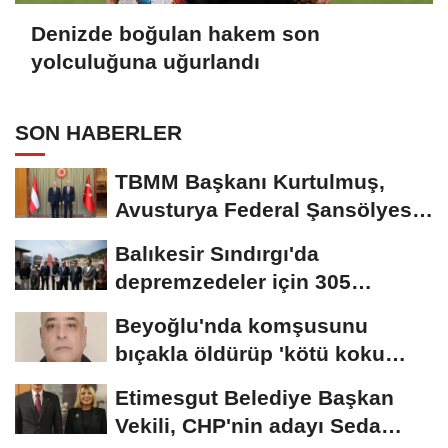
Denizde boğulan hakem son
yolculuğuna uğurlandı
SON HABERLER
TBMM Başkanı Kurtulmuş,
Avusturya Federal Şansölyesi
Stocker ile...
Balıkesir Sındırgı'da
depremzedeler için 305
konutun kurası...
Beyoğlu'nda komşusunu
bıçakla öldürüp 'kötü koku
geliyor'...
Etimesgut Belediye Başkan
Vekili, CHP'nin adayı Seda