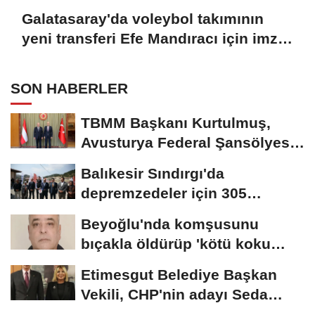
Galatasaray'da voleybol takımının
yeni transferi Efe Mandıracı için imza
töreni düzenlendi Metin eklendi
SON HABERLER
TBMM Başkanı Kurtulmuş,
Avusturya Federal Şansölyesi
Stocker ile...
Balıkesir Sındırgı'da
depremzedeler için 305
konutun kurası...
Beyoğlu'nda komşusunu
bıçakla öldürüp 'kötü koku
geliyor'...
Etimesgut Belediye Başkan
Vekili, CHP'nin adayı Seda
Dilber oldu