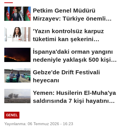
Petkim Genel Müdürü
Mirzayev: Türkiye önemli
fırsatlar sunuyor
'Yazın kontrolsüz karpuz
tüketimi kan şekerini
yükseltebilir'
İspanya'daki orman yangını
nedeniyle yaklaşık 500 kişi
tahliye...
Gebze'de Drift Festivali
heyecanı
Yemen: Husilerin El-Muha'ya
saldırısında 7 kişi hayatını
kaybetti
GENEL
Yayınlanma: 06 Temmuz 2026 - 16:23