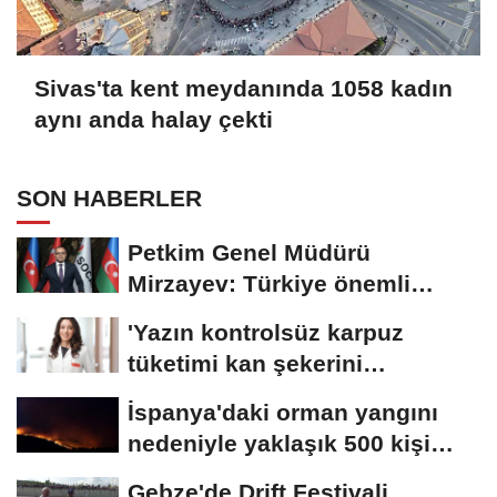
Sivas'ta kent meydanında 1058 kadın
aynı anda halay çekti
SON HABERLER
Petkim Genel Müdürü
Mirzayev: Türkiye önemli
fırsatlar sunuyor
'Yazın kontrolsüz karpuz
tüketimi kan şekerini
yükseltebilir'
İspanya'daki orman yangını
nedeniyle yaklaşık 500 kişi
tahliye...
Gebze'de Drift Festivali