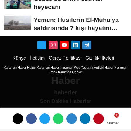
heyecanı
Yemen: Husilerin El-Muha'ya
saldırısında 7 kişi hayatını
kaybetti
Künye
İletişim
Çerez Politikası
Gizlilik İlkeleri
Karaman Haber
Haber
Karaman Haber
Karaman Web Tasarım
Hukuki Haber
Karaman
Emlak
Karaman Çiçekci
Haber
haberler
Son Dakika Haberler
Son Dakika
son dakika Haberleri
Yorumlar
Yorumlar
Ulusal haberler