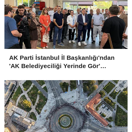
AK Parti İstanbul İl Başkanlığı'ndan
'AK Belediyeciliği Yerinde Gör'
programı