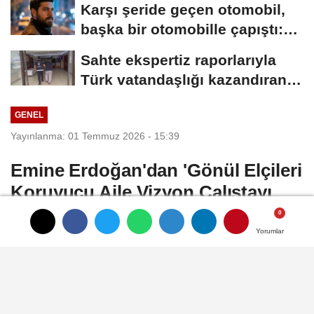
Karşı şeride geçen otomobil,
başka bir otomobille çapıştı:
1...
Sahte ekspertiz raporlarıyla
Türk vatandaşlığı kazandıran
suç...
GENEL
Yayınlanma: 01 Temmuz 2026 - 15:39
Emine Erdoğan'dan 'Gönül Elçileri
Koruyucu Aile Vizyon Çalıştayı
Kapanış Programı'na ilişkin
paylaşım
Yorumlar
Yorumlar
Yorumlar
ANKARA, (DHA)- CUMHURBAŞKANI
Recep Tayyip Erdoğan'ın eşi Emine