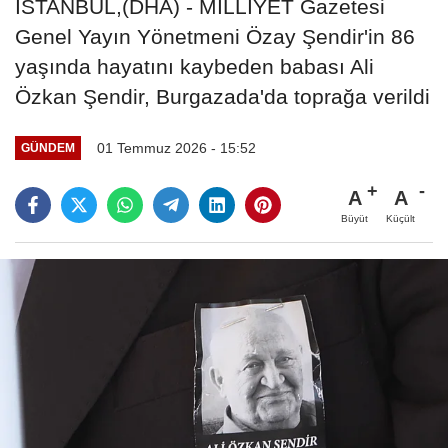
İSTANBUL,(DHA) - MİLLİYET Gazetesi
Genel Yayın Yönetmeni Özay Şendir'in 86
yaşında hayatını kaybeden babası Ali
Özkan Şendir, Burgazada'da toprağa verildi
01 Temmuz 2026 - 15:52
GÜNDEM
A
A
Büyüt
Küçült