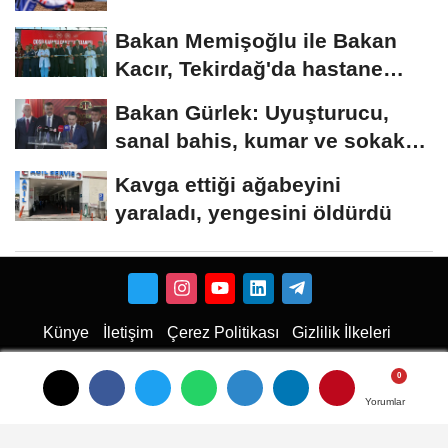
Bakan Memişoğlu ile Bakan
Kacır, Tekirdağ'da hastane
açılışına...
Bakan Gürlek: Uyuşturucu,
sanal bahis, kumar ve sokak
çeteleriyle mücadelede...
Kavga ettiği ağabeyini
yaraladı, yengesini öldürdü
Künye
İletişim
Çerez Politikası
Gizlilik İlkeleri
Karaman Haber
Haber
Karaman Haber
Karaman Web Tasarım
Hukuki Haber
Karaman
Emlak
Karaman Çiçekci
Haber
Yorumlar
Yorumlar
Yorumlar