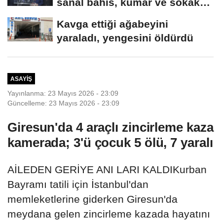
sanal bahis, kumar ve sokak
çeteleriyle mücadelede...
Kavga ettiği ağabeyini
yaraladı, yengesini öldürdü
ASAYIŞ
Yayınlanma: 23 Mayıs 2026 - 23:09
Güncelleme: 23 Mayıs 2026 - 23:09
Giresun'da 4 araçlı zincirleme kaza
kamerada; 3'ü çocuk 5 ölü, 7 yaralı
AİLEDEN GERİYE ANI LARI KALDIKurban
Bayramı tatili için İstanbul'dan
memleketlerine giderken Giresun'da
meydana gelen zincirleme kazada hayatını