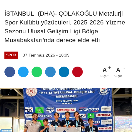
İSTANBUL, (DHA)- ÇOLAKOĞLU Metalurji
Spor Kulübü yüzücüleri, 2025-2026 Yüzme
Sezonu Ulusal Gelişim Ligi Bölge
Müsabakaları'nda derece elde etti
07 Temmuz 2026 - 10:09
SPOR
A
A
Büyüt
Küçült