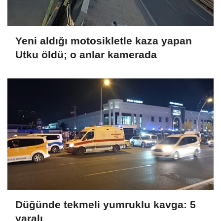
Yeni aldığı motosikletle kaza yapan
Utku öldü; o anlar kamerada
Düğünde tekmeli yumruklu kavga: 5
yaralı