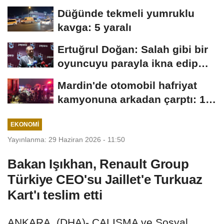
etkilendi
Düğünde tekmeli yumruklu
kavga: 5 yaralı
Ertuğrul Doğan: Salah gibi bir
oyuncuyu parayla ikna edip
Trabzon'a...
Mardin'de otomobil hafriyat
kamyonuna arkadan çarptı: 1
ölü, 2...
EKONOMI
Yayınlanma: 29 Haziran 2026 - 11:50
Bakan Işıkhan, Renault Group
Türkiye CEO'su Jaillet'e Turkuaz
Kart'ı teslim etti
ANKARA, (DHA)- ÇALIŞMA ve Sosyal