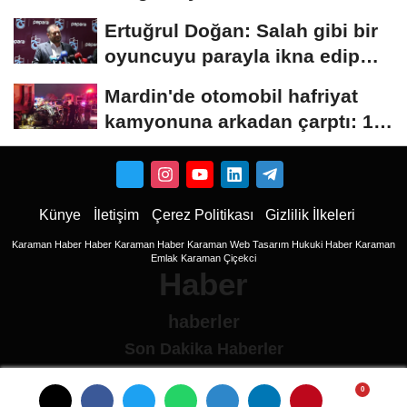
Ertuğrul Doğan: Salah gibi bir
oyuncuyu parayla ikna edip
Trabzon'a...
Mardin'de otomobil hafriyat
kamyonuna arkadan çarptı: 1
ölü, 2...
Künye
İletişim
Çerez Politikası
Gizlilik İlkeleri
Karaman Haber
Haber
Karaman Haber
Karaman Web Tasarım
Hukuki Haber
Karaman
Emlak
Karaman Çiçekci
Haber
haberler
Son Dakika Haberler
Son Dakika
son dakika Haberleri