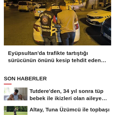
Eyüpsultan'da trafikte tartıştığı
sürücünün önünü kesip tehdit eden
saldırgana 180 bin lira ceza
SON HABERLER
Tutdere'den, 34 yıl sonra tüp
bebek ile ikizleri olan aileye
ziyaret
Altay, Tuna Üzümcü ile topbaşı