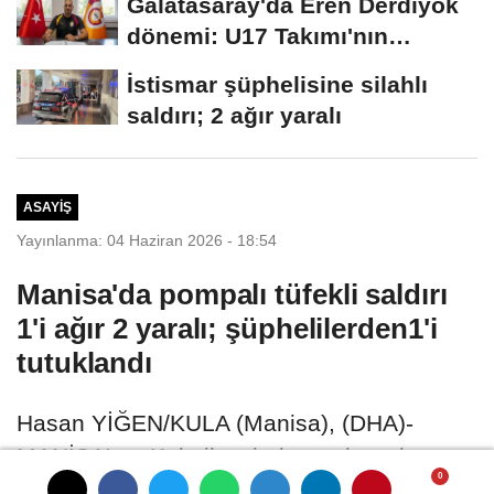
Galatasaray'da Eren Derdiyok
dönemi: U17 Takımı'nın
başına...
İstismar şüphelisine silahlı
saldırı; 2 ağır yaralı
ASAYIŞ
Yayınlanma: 04 Haziran 2026 - 18:54
Manisa'da pompalı tüfekli saldırı
1'i ağır 2 yaralı; şüphelilerden1'i
tutuklandı
Hasan YİĞEN/KULA (Manisa), (DHA)-
MANİSA'nın Kula ilçesinde, aralarında
husumet bulunan iki kişi arasında çıkan