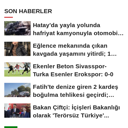
SON HABERLER
Hatay'da yayla yolunda
hafriyat kamyonuyla otomobil
çarpıştı;...
Eğlence mekanında çıkan
kavgada yaşamını yitirdi; 1
şüpheli tutuklandı
Ekenler Beton Sivasspor-
Turka Esenler Erokspor: 0-0
Fatih'te denize giren 2 kardeş
boğulma tehlikesi geçirdi;
dalgıçların...
Bakan Çiftçi: İçişleri Bakanlığı
olarak 'Terörsüz Türkiye'...