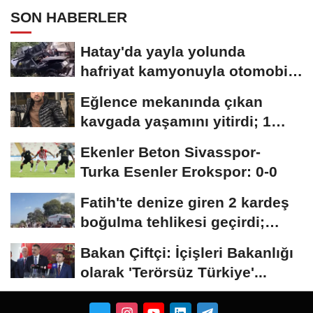
SON HABERLER
Hatay'da yayla yolunda
hafriyat kamyonuyla otomobil
çarpıştı;...
Eğlence mekanında çıkan
kavgada yaşamını yitirdi; 1
şüpheli tutuklandı
Ekenler Beton Sivasspor-
Turka Esenler Erokspor: 0-0
Fatih'te denize giren 2 kardeş
boğulma tehlikesi geçirdi;
dalgıçların...
Bakan Çiftçi: İçişleri Bakanlığı
olarak 'Terörsüz Türkiye'...