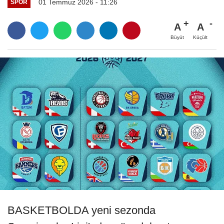
01 Temmuz 2026 - 11:26
SPOR
A
A
Büyüt
Küçült
BASKETBOLDA yeni sezonda