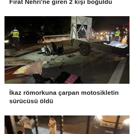
Fırat Nehri'ne giren 2 kişi boğuldu
İkaz römorkuna çarpan motosikletin
sürücüsü öldü