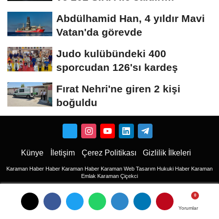
düzenledi
Abdülhamid Han, 4 yıldır Mavi
Vatan'da görevde
Judo kulübündeki 400
sporcudan 126'sı kardeş
Fırat Nehri'ne giren 2 kişi
boğuldu
Künye
İletişim
Çerez Politikası
Gizlilik İlkeleri
Karaman Haber
Haber
Karaman Haber
Karaman Web Tasarım
Hukuki Haber
Karaman
Emlak
Karaman Çiçekci
Haber
haberler
Yorumlar
Yorumlar