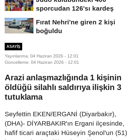
sporcudan 126'sı kardeş
Fırat Nehri'ne giren 2 kişi
boğuldu
ASAYIŞ
Yayınlanma: 04 Haziran 2026 - 12:01
Güncelleme: 04 Haziran 2026 - 12:01
Arazi anlaşmazlığında 1 kişinin
öldüğü silahlı saldırıya ilişkin 3
tutuklama
Seyfettin EKEN/ERGANİ (Diyarbakır),
(DHA)- DİYARBAKIR'ın Ergani ilçesinde,
hafif ticari araçtaki Hüseyin Şenol'un (51)