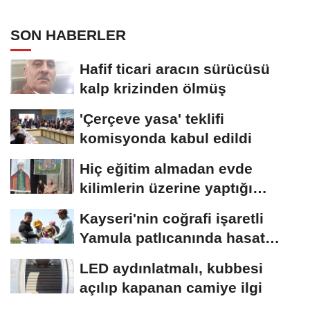
tutuklama
SON HABERLER
Hafif ticari aracın sürücüsü
kalp krizinden ölmüş
'Çerçeve yasa' teklifi
komisyonda kabul edildi
Hiç eğitim almadan evde
kilimlerin üzerine yaptığı
resimlerle sergi...
Kayseri'nin coğrafi işaretli
Yamula patlıcanında hasat
başladı
LED aydınlatmalı, kubbesi
açılıp kapanan camiye ilgi