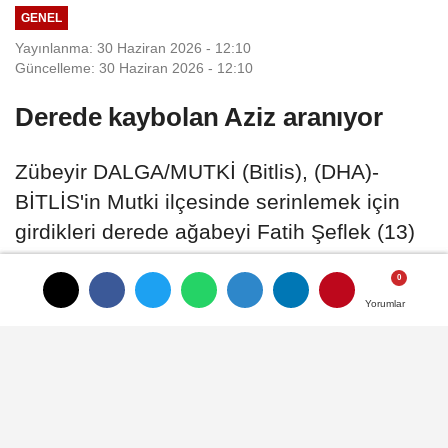
GENEL
Yayınlanma: 30 Haziran 2026 - 12:10
Güncelleme: 30 Haziran 2026 - 12:10
Derede kaybolan Aziz aranıyor
Zübeyir DALGA/MUTKİ (Bitlis), (DHA)-
BİTLİS'in Mutki ilçesinde serinlemek için
girdikleri derede ağabeyi Fatih Şeflek (13)
boğulan, kendisi ise kaybolan Aziz Şeflek
(12) için dün gece ara verilen arama
Yorumlar
Yorumlar
çalışmaları, sabahın ilk ışıklarıyla yeniden
başladı
30 Haziran 2026 - 12:10
GENEL