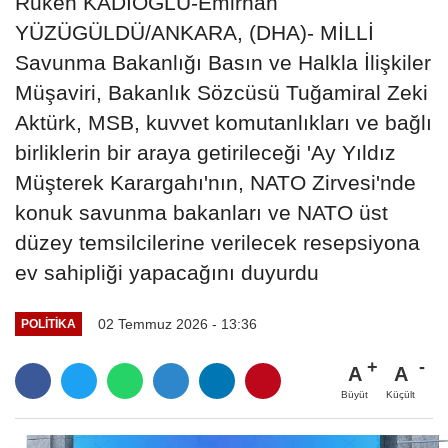
Ruken KADIOĞLU-Emirhan
YÜZÜGÜLDÜ/ANKARA, (DHA)- MİLLİ
Savunma Bakanlığı Basın ve Halkla İlişkiler
Müşaviri, Bakanlık Sözcüsü Tuğamiral Zeki
Aktürk, MSB, kuvvet komutanlıkları ve bağlı
birliklerin bir araya getirileceği 'Ay Yıldız
Müşterek Karargahı'nın, NATO Zirvesi'nde
konuk savunma bakanları ve NATO üst
düzey temsilcilerine verilecek resepsiyona
ev sahipliği yapacağını duyurdu
02 Temmuz 2026 - 13:36
POLITIKA
A
A
Büyüt
Küçült