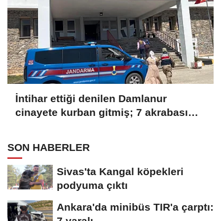
İntihar ettiği denilen Damlanur
cinayete kurban gitmiş; 7 akrabası
gözaltında
SON HABERLER
Sivas'ta Kangal köpekleri
podyuma çıktı
Ankara'da minibüs TIR'a çarptı:
7 yaralı