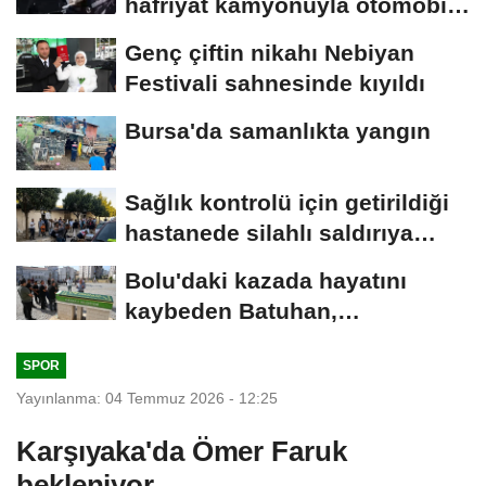
hafriyat kamyonuyla otomobil
çarpıştı;...
Genç çiftin nikahı Nebiyan
Festivali sahnesinde kıyıldı
Bursa'da samanlıkta yangın
Sağlık kontrolü için getirildiği
hastanede silahlı saldırıya
uğrayan...
Bolu'daki kazada hayatını
kaybeden Batuhan,
Kırıkkale'de toprağa...
SPOR
Yayınlanma: 04 Temmuz 2026 - 12:25
Karşıyaka'da Ömer Faruk
bekleniyor