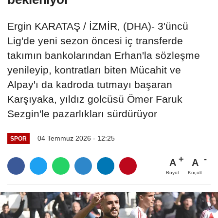
Ergin KARATAŞ / İZMİR, (DHA)- 3'üncü
Lig'de yeni sezon öncesi iç transferde
takımın bankolarından Erhan'la sözleşme
yenileyip, kontratları biten Mücahit ve
Alpay'ı da kadroda tutmayı başaran
Karşıyaka, yıldız golcüsü Ömer Faruk
Sezgin'le pazarlıkları sürdürüyor
04 Temmuz 2026 - 12:25
SPOR
A
A
Büyüt
Küçült