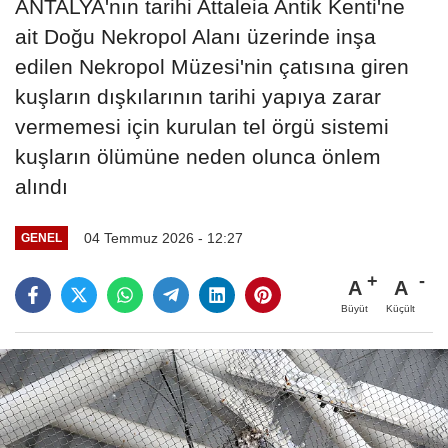
ANTALYA'nın tarihi Attaleia Antik Kenti'ne
ait Doğu Nekropol Alanı üzerinde inşa
edilen Nekropol Müzesi'nin çatısına giren
kuşların dışkılarının tarihi yapıya zarar
vermemesi için kurulan tel örgü sistemi
kuşların ölümüne neden olunca önlem
alındı
04 Temmuz 2026 - 12:27
GENEL
A
A
Büyüt
Küçült