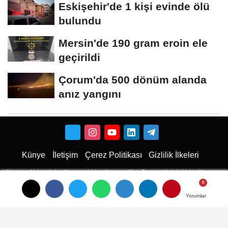
Eskişehir'de 1 kişi evinde ölü
bulundu
Mersin'de 190 gram eroin ele
geçirildi
Çorum'da 500 dönüm alanda
anız yangını
Künye
İletişim
Çerez Politikası
Gizlilik İlkeleri
Karaman Haber
Haber
Karaman Haber
Karaman Web Tasarım
Hukuki Haber
Karaman
Emlak
Karaman Çiçekci
Haber
Yorumlar
Yorumlar
Yorumlar
haberler