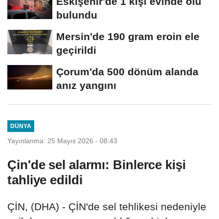
Eskişehir'de 1 kişi evinde ölü
bulundu
Mersin'de 190 gram eroin ele
geçirildi
Çorum'da 500 dönüm alanda
anız yangını
DÜNYA
Yayınlanma: 25 Mayıs 2026 - 08:43
Çin'de sel alarmı: Binlerce kişi
tahliye edildi
ÇİN, (DHA) - ÇİN'de sel tehlikesi nedeniyle