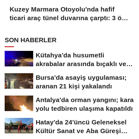
Kuzey Marmara Otoyolu'nda hafif
ticari araç tünel duvarına çarptı: 3 ölü,
1 yaralı
SON HABERLER
Kütahya'da husumetli
akrabalar arasında bıçaklı ve
sopalı kavga:...
Bursa'da asayiş uygulaması;
aranan 21 kişi yakalandı
Antalya'da orman yangını; kara
yolu tedbiren ulaşıma kapatıldı
Hatay'da 24'üncü Geleneksel
Kültür Sanat ve Aba Güreşi