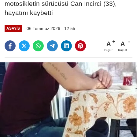
motosikletin sürücüsü Can İncirci (33),
hayatını kaybetti
06 Temmuz 2026 - 12:55
ASAYIŞ
A
A
Büyüt
Küçült