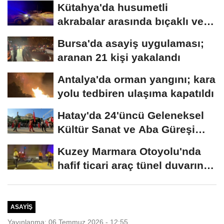
Kütahya'da husumetli
akrabalar arasında bıçaklı ve
sopalı kavga:...
Bursa'da asayiş uygulaması;
aranan 21 kişi yakalandı
Antalya'da orman yangını; kara
yolu tedbiren ulaşıma kapatıldı
Hatay'da 24'üncü Geleneksel
Kültür Sanat ve Aba Güreşi
Festivali...
Kuzey Marmara Otoyolu'nda
hafif ticari araç tünel duvarına
çarptı:...
ASAYIŞ
Yayınlanma: 06 Temmuz 2026 - 12:55