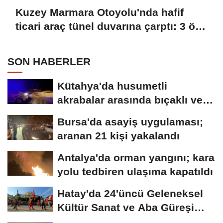
Kuzey Marmara Otoyolu'nda hafif
ticari araç tünel duvarına çarptı: 3 ölü,
1 yaralı
SON HABERLER
Kütahya'da husumetli
akrabalar arasında bıçaklı ve
sopalı kavga:...
Bursa'da asayiş uygulaması;
aranan 21 kişi yakalandı
Antalya'da orman yangını; kara
yolu tedbiren ulaşıma kapatıldı
Hatay'da 24'üncü Geleneksel
Kültür Sanat ve Aba Güreşi
Festivali...