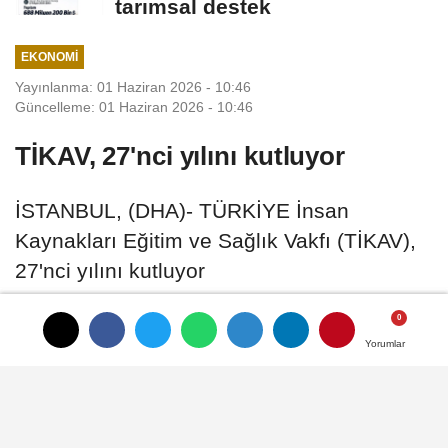
tarımsal destek
EKONOMI
Yayınlanma: 01 Haziran 2026 - 10:46
Güncelleme: 01 Haziran 2026 - 10:46
TİKAV, 27'nci yılını kutluyor
İSTANBUL, (DHA)- TÜRKİYE İnsan
Kaynakları Eğitim ve Sağlık Vakfı (TİKAV),
27'nci yılını kutluyor
01 Haziran 2026 - 10:46
EKONOMI
Yorumlar
Yorumlar
A
A
Büyüt
Küçült