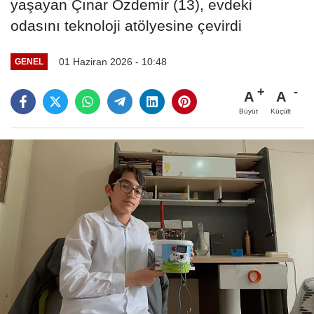
yaşayan Çınar Özdemir (13), evdeki
odasını teknoloji atölyesine çevirdi
01 Haziran 2026 - 10:48
GENEL
A
A
Büyüt
Küçült