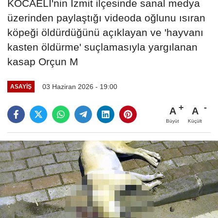
KOCAELİ'nin İzmit ilçesinde sanal medya
üzerinden paylaştığı videoda oğlunu ısıran
köpeği öldürdüğünü açıklayan ve 'hayvanı
kasten öldürme' suçlamasıyla yargılanan
kasap Orçun M
03 Haziran 2026 - 19:00
ASAYIŞ
A
A
Büyüt
Küçült