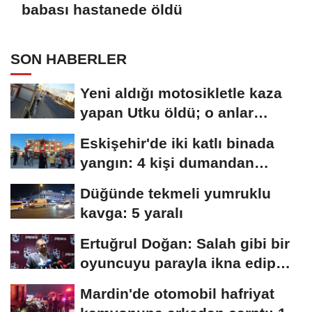
babası hastanede öldü
SON HABERLER
Yeni aldığı motosikletle kaza
yapan Utku öldü; o anlar
kamerada
Eskişehir'de iki katlı binada
yangın: 4 kişi dumandan
etkilendi
Düğünde tekmeli yumruklu
kavga: 5 yaralı
Ertuğrul Doğan: Salah gibi bir
oyuncuyu parayla ikna edip
Trabzon'a...
Mardin'de otomobil hafriyat