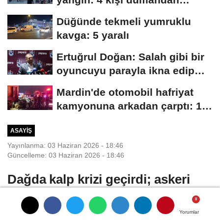
etkilendi
Düğünde tekmeli yumruklu
kavga: 5 yaralı
Ertuğrul Doğan: Salah gibi bir
oyuncuyu parayla ikna edip
Trabzon'a...
Mardin'de otomobil hafriyat
kamyonuna arkadan çarptı: 1
ölü, 2...
ASAYIŞ
Yayınlanma: 03 Haziran 2026 - 18:46
Güncelleme: 03 Haziran 2026 - 18:46
Dağda kalp krizi geçirdi; askeri
helikopter ile kurtarıldı
Yorumlar
Yorumlar
Yorumlar