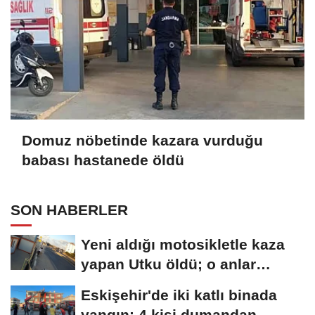
Domuz nöbetinde kazara vurduğu
babası hastanede öldü
SON HABERLER
Yeni aldığı motosikletle kaza
yapan Utku öldü; o anlar
kamerada
Eskişehir'de iki katlı binada
yangın: 4 kişi dumandan