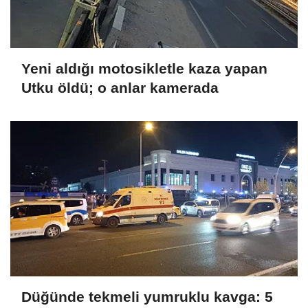
Yeni aldığı motosikletle kaza yapan
Utku öldü; o anlar kamerada
Düğünde tekmeli yumruklu kavga: 5