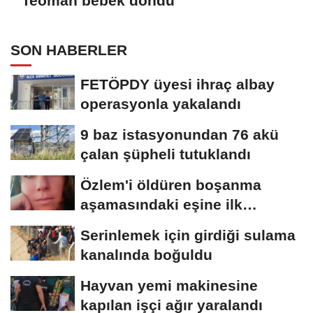
Teoman bebek döndü
SON HABERLER
FETÖPDY üyesi ihraç albay
operasyonla yakalandı
9 baz istasyonundan 76 akü
çalan şüpheli tutuklandı
Özlem'i öldüren boşanma
aşamasındaki eşine ilk
duruşmada ağırlaştırılmış...
Serinlemek için girdiği sulama
kanalında boğuldu
Hayvan yemi makinesine
kapılan işçi ağır yaralandı