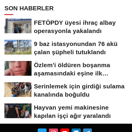
SON HABERLER
FETÖPDY üyesi ihraç albay
operasyonla yakalandı
9 baz istasyonundan 76 akü
çalan şüpheli tutuklandı
Özlem'i öldüren boşanma
aşamasındaki eşine ilk
duruşmada ağırlaştırılmış...
Serinlemek için girdiği sulama
kanalında boğuldu
Hayvan yemi makinesine
kapılan işçi ağır yaralandı