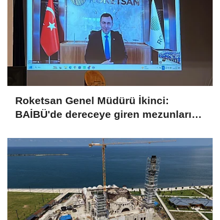
Roketsan Genel Müdürü İkinci:
BAİBÜ'de dereceye giren mezunları
işe alım sürecine dahil edeceğiz