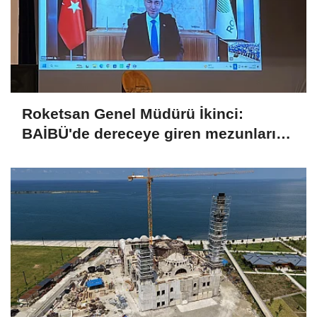
Roketsan Genel Müdürü İkinci:
BAİBÜ'de dereceye giren mezunları
işe alım sürecine dahil edeceğiz