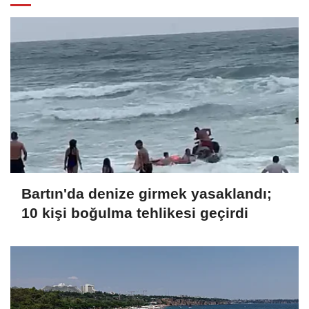
Bartın'da denize girmek yasaklandı;
10 kişi boğulma tehlikesi geçirdi