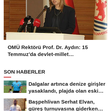
OMÜ Rektörü Prof. Dr. Aydın: 15
Temmuz'da devlet-millet
bütünleşmesi esaret planını bozdu
SON HABERLER
Dalgalar artınca denize girişler
yasaklandı, plajda olan eski
hakem...
Başpehlivan Serhat Elvan,
güreş turnuvasına giderken