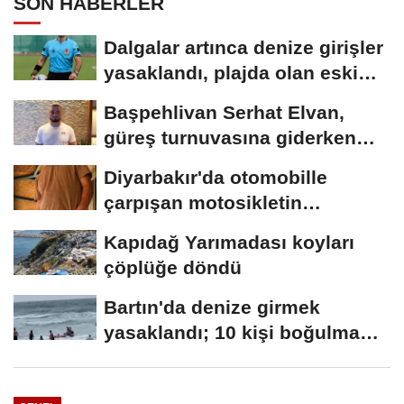
SON HABERLER
Dalgalar artınca denize girişler
yasaklandı, plajda olan eski
hakem...
Başpehlivan Serhat Elvan,
güreş turnuvasına giderken
akaryakıt istasyonunda...
Diyarbakır'da otomobille
çarpışan motosikletin
sürücüsü öldü
Kapıdağ Yarımadası koyları
çöplüğe döndü
Bartın'da denize girmek
yasaklandı; 10 kişi boğulma
tehlikesi...