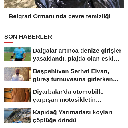
Belgrad Ormanı'nda çevre temizliği
SON HABERLER
Dalgalar artınca denize girişler
yasaklandı, plajda olan eski
hakem...
Başpehlivan Serhat Elvan,
güreş turnuvasına giderken
akaryakıt istasyonunda...
Diyarbakır'da otomobille
çarpışan motosikletin
sürücüsü öldü
Kapıdağ Yarımadası koyları
çöplüğe döndü