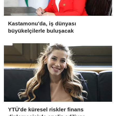
Kastamonu'da, iş dünyası
büyükelçilerle buluşacak
YTÜ'de küresel riskler finans