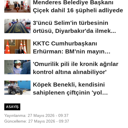
Menderes Belediye Başkanı
Çiçek dahil 16 şüpheli adliyede
3'üncü Selim'in türbesinin
örtüsü, Diyarbakır'da ilmek...
KKTC Cumhurbaşkanı
Erhürman: BM'nin mayın
temizleme önerisini...
'Omurilik pili ile kronik ağrılar
kontrol altına alınabiliyor'
Köpek Benekli, kendisini
sahiplenen çiftçinin 'yol
arkadaşı'...
ASAYIŞ
Yayınlanma: 27 Mayıs 2026 - 09:37
Güncelleme: 27 Mayıs 2026 - 09:37