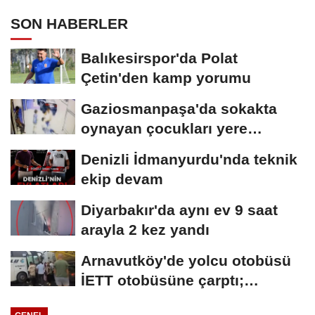
SON HABERLER
Balıkesirspor'da Polat
Çetin'den kamp yorumu
Gaziosmanpaşa'da sokakta
oynayan çocukları yere
düşürüp darbetti
Denizli İdmanyurdu'nda teknik
ekip devam
Diyarbakır'da aynı ev 9 saat
arayla 2 kez yandı
Arnavutköy'de yolcu otobüsü
İETT otobüsüne çarptı;
yaralılar...