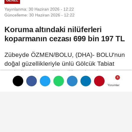
GENEL
Yayınlanma: 30 Haziran 2026 - 12:22
Güncelleme: 30 Haziran 2026 - 12:22
Koruma altındaki nilüferleri
koparmanın cezası 699 bin 197 TL
Zübeyde ÖZMEN/BOLU, (DHA)- BOLU'nun
doğal güzellikleriyle ünlü Gölcük Tabiat
Parkı ile Abant Gölü Milli Parkı'nda
havaların ısınmasıyla birlikte nilüfer
Yorumlar
Yorumlar
çiçekleri açtı
30 Haziran 2026 - 12:22
GENEL
A
A
Büyüt
Küçült