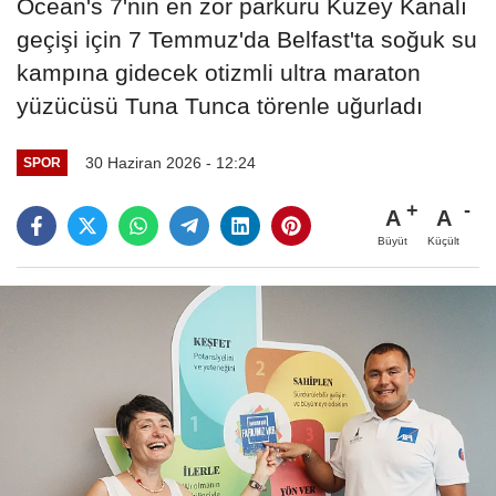
Ocean's 7'nin en zor parkuru Kuzey Kanalı
geçişi için 7 Temmuz'da Belfast'ta soğuk su
kampına gidecek otizmli ultra maraton
yüzücüsü Tuna Tunca törenle uğurladı
30 Haziran 2026 - 12:24
SPOR
A
A
Büyüt
Küçült