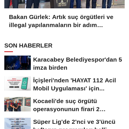
Bakan Gürlek: Artık suç örgütleri ve
illegal yapılanmaların bir adım
önündeyiz
SON HABERLER
Karacabey Belediyespor'dan 5
imza birden
İçişleri'nden 'HAYAT 112 Acil
Mobil Uygulaması' için...
Kocaeli'de suç örgütü
operasyonunun firari 2
şüphelisi yakalandı
Süper Lig'de 2'nci ve 3'üncü