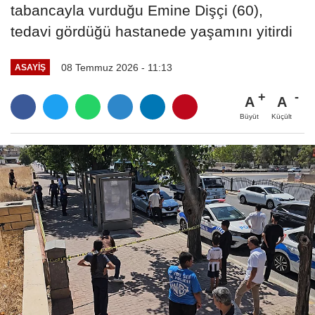
tabancayla vurduğu Emine Dişçi (60),
tedavi gördüğü hastanede yaşamını yitirdi
08 Temmuz 2026 - 11:13
ASAYIŞ
A
A
Büyüt
Küçült