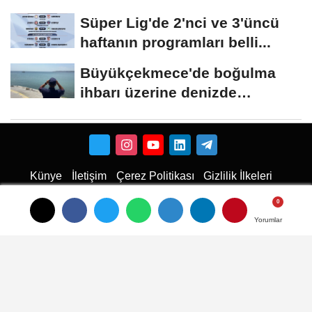
şüphelisi yakalandı
Süper Lig'de 2'nci ve 3'üncü
haftanın programları belli...
Büyükçekmece'de boğulma
ihbarı üzerine denizde
başlatılan...
Künye
İletişim
Çerez Politikası
Gizlilik İlkeleri
Karaman Haber
Haber
Karaman Haber
Karaman Web Tasarım
Hukuki Haber
Karaman
Emlak
Karaman Çiçekci
Haber
Yorumlar
Yorumlar
Yorumlar
haberler
Son Dakika Haberler
Son Dakika